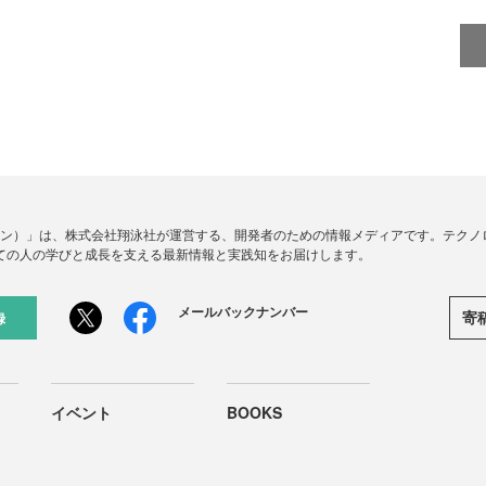
ードジン）」は、株式会社翔泳社が運営する、開発者のための情報メディアです。テク
ての人の学びと成長を支える最新情報と実践知をお届けします。
メールバックナンバー
寄
録
イベント
BOOKS