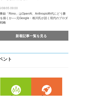
/08/05 09:00
議事録「Rimo」はOpenAI、Anthropic時代にどう勝
を描くか──元Google・相川氏が説く現代のプロダ
戦略
新着記事一覧を見る
ベント