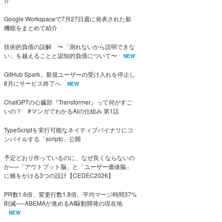
Google Workspaceで7月27日週に発表された新
機能をまとめて紹介
技術的負債の誤解 〜「測れないから説明できな
い」を越えることと認知的負債について〜
NEW
GitHub Spark、新規ユーザーの受け入れを停止し
8月にサービス終了へ
NEW
ChatGPTの心臓部『Transformer』って何がすご
いの？ #マンガでわかるAIの仕組み 第1話
TypeScriptを実行可能なネイティブバイナリにコ
ンパイルする「scriptc」公開
予定どおり作っているのに、なぜ良くならないの
か──「アウトプット脳」と「ユーザー価値脳」
に橋をかける3つの設計【CEDEC2026】
PR数1.6倍、変更行数1.8倍、平均マージ時間37%
削減──ABEMAが進めるAI駆動開発の現在地
NEW