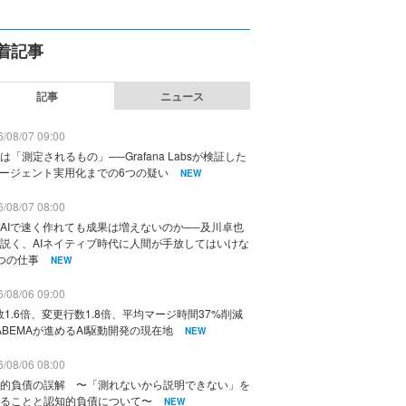
着記事
記事
ニュース
/08/07 09:00
は「測定されるもの」──Grafana Labsが検証した
エージェント実用化までの6つの疑い
NEW
/08/07 08:00
AIで速く作れても成果は増えないのか──及川卓也
説く、AIネイティブ時代に人間が手放してはいけな
つの仕事
NEW
/08/06 09:00
数1.6倍、変更行数1.8倍、平均マージ時間37%削減
ABEMAが進めるAI駆動開発の現在地
NEW
/08/06 08:00
的負債の誤解 〜「測れないから説明できない」を
ることと認知的負債について〜
NEW