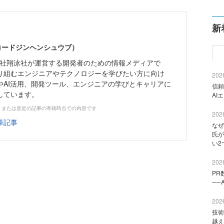
新
（コードジンヘンシュウブ）
株式会社翔泳社が運営する開発者のための情報メディアで
り組むエンジニアやテクノロジーを学びたい方に向け
2026
やAI活用、開発ツール、エンジニアの学びとキャリアに
信頼
しています。
AI
、または直近の記事の寄稿時点での内容です
2026
筆記事
なぜ
氏が
い2
2026
PR
──
2026
技術
越え