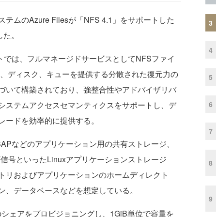
ムのAzure Filesが「NFS 4.1」をサポートした
3
した。
4
のサポートでは、フルマネージドサービスとしてNFSファイ
LOB、ディスク、キューを提供する分散された復元力の
5
づいて構築されており、強整合性やアドバイザリバ
6
システムアクセスセマンティクスをサポートし、デ
レードを効率的に提供する。
7
、SAPなどのアプリケーション用の共有ストレージ、
信号といったLinuxアプリケーションストレージ
8
トリおよびアプリケーションのホームディレクト
ン、データベースなどを想定している。
9
GiBのシェアをプロビジョニングし、1GiB単位で容量を