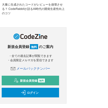
大量に生成されたコードがレビューを崩壊させ
る？ CodeRabbitが語るAI時代の開発生産性向上
のコツ
新規会員登録
のご案内
無料
・全ての過去記事が閲覧できます
・会員限定メルマガを受信できます
メールバックナンバー
新規会員登録
無料
ログイン