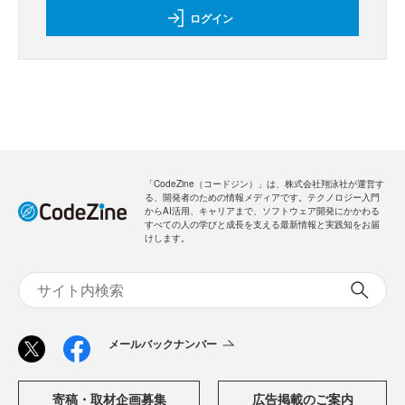
新規会員登録
のご案内
無料
・全ての過去記事が閲覧できます
・会員限定メルマガを受信できます
メールバックナンバー
新規会員登録
無料
ログイン
「CodeZine（コードジン）」は、株式会社翔泳社が運営す
る、開発者のための情報メディアです。テクノロジー入門
からAI活用、キャリアまで、ソフトウェア開発にかかわる
すべての人の学びと成長を支える最新情報と実践知をお届