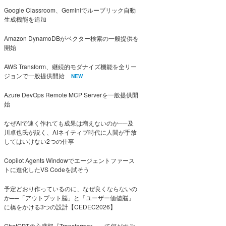
Google Classroom、Geminiでルーブリック自動
生成機能を追加
Amazon DynamoDBがベクター検索の一般提供を
開始
AWS Transform、継続的モダナイズ機能を全リー
ジョンで一般提供開始
NEW
Azure DevOps Remote MCP Serverを一般提供開
始
なぜAIで速く作れても成果は増えないのか──及
川卓也氏が説く、AIネイティブ時代に人間が手放
してはいけない2つの仕事
Copilot Agents Windowでエージェントファース
トに進化したVS Codeを試そう
予定どおり作っているのに、なぜ良くならないの
か──「アウトプット脳」と「ユーザー価値脳」
に橋をかける3つの設計【CEDEC2026】
ChatGPTの心臓部『Transformer』って何がすご