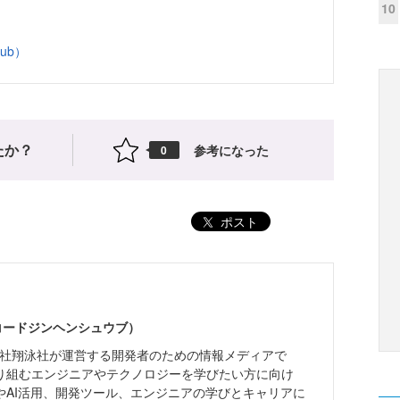
10
Hub）
たか？
参考になった
0
ポスト
（コードジンヘンシュウブ）
株式会社翔泳社が運営する開発者のための情報メディアで
り組むエンジニアやテクノロジーを学びたい方に向け
やAI活用、開発ツール、エンジニアの学びとキャリアに