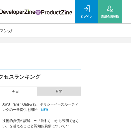
ログイン
新規
会員登録
マンガ
クセスランキング
今日
月間
AWS Transit Gateway、ポリシーベースルーティ
ングの一般提供を開始
NEW
技術的負債の誤解 〜「測れないから説明できな
い」を越えることと認知的負債について〜