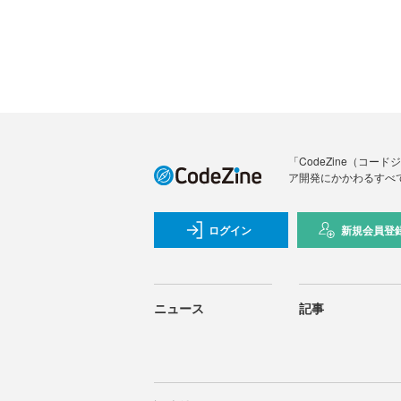
「CodeZine（コ
ア開発にかかわるすべ
ログイン
新規会員登
ニュース
記事