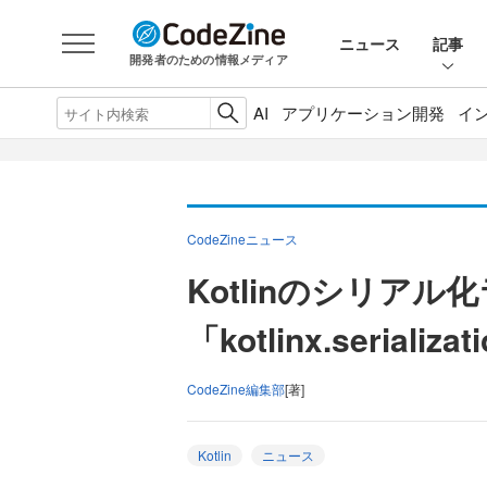
ニュース
記事
開発者のための情報メディア
AI
アプリケーション開発
イ
CodeZineニュース
Kotlinのシリアル
「kotlinx.seriali
CodeZine編集部
[著]
Kotlin
ニュース