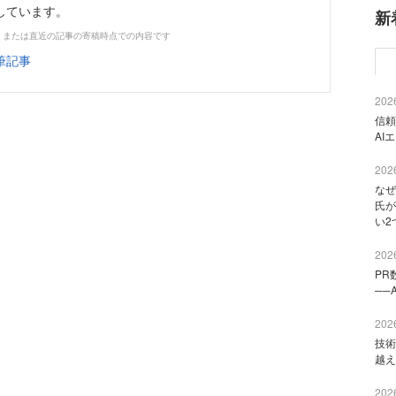
しています。
新
、または直近の記事の寄稿時点での内容です
筆記事
2026
信頼
AI
2026
なぜ
氏が
い2
2026
PR
──
2026
技術
越え
2026