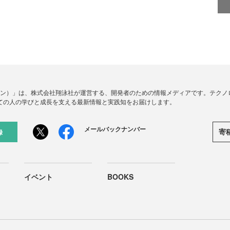
ードジン）」は、株式会社翔泳社が運営する、開発者のための情報メディアです。テク
ての人の学びと成長を支える最新情報と実践知をお届けします。
メールバックナンバー
寄
録
イベント
BOOKS