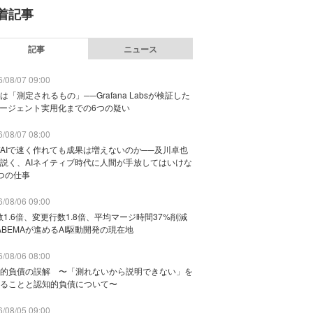
着記事
記事
ニュース
/08/07 09:00
は「測定されるもの」──Grafana Labsが検証した
エージェント実用化までの6つの疑い
/08/07 08:00
AIで速く作れても成果は増えないのか──及川卓也
説く、AIネイティブ時代に人間が手放してはいけな
つの仕事
/08/06 09:00
数1.6倍、変更行数1.8倍、平均マージ時間37%削減
ABEMAが進めるAI駆動開発の現在地
/08/06 08:00
的負債の誤解 〜「測れないから説明できない」を
ることと認知的負債について〜
/08/05 09:00