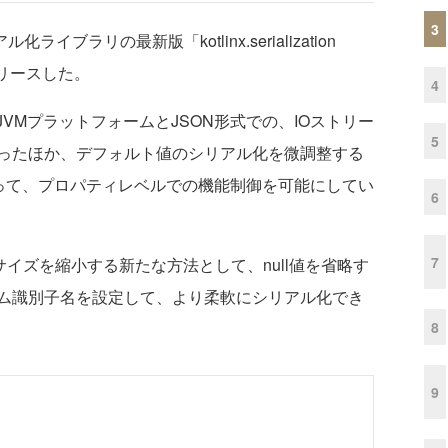
3
化ライブラリの最新版「kotlinx.serialization
リリースした。
4
3.0」では、JVMプラットフォームとJSON形式での、IOストリー
5
ったほか、デフォルト値のシリアル化を微調整する
ョンによって、プロパティレベルでの機能制御を可能にしてい
6
7
イズを縮小する新たな方法として、null値を省略す
ム識別子名を設定して、より柔軟にシリアル化でき
8
9