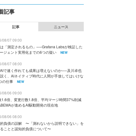
着記事
記事
ニュース
/08/07 09:00
は「測定されるもの」──Grafana Labsが検証した
エージェント実用化までの6つの疑い
NEW
/08/07 08:00
AIで速く作れても成果は増えないのか──及川卓也
説く、AIネイティブ時代に人間が手放してはいけな
つの仕事
NEW
/08/06 09:00
数1.6倍、変更行数1.8倍、平均マージ時間37%削減
ABEMAが進めるAI駆動開発の現在地
/08/06 08:00
的負債の誤解 〜「測れないから説明できない」を
ることと認知的負債について〜