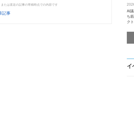
2026
、または直近の記事の寄稿時点での内容です
AI
筆記事
ち筋
クト
イ