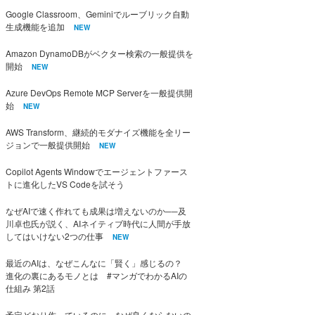
Google Classroom、Geminiでルーブリック自動
生成機能を追加
NEW
Amazon DynamoDBがベクター検索の一般提供を
開始
NEW
Azure DevOps Remote MCP Serverを一般提供開
始
NEW
AWS Transform、継続的モダナイズ機能を全リー
ジョンで一般提供開始
NEW
Copilot Agents Windowでエージェントファース
トに進化したVS Codeを試そう
なぜAIで速く作れても成果は増えないのか──及
川卓也氏が説く、AIネイティブ時代に人間が手放
してはいけない2つの仕事
NEW
最近のAIは、なぜこんなに「賢く」感じるの？
進化の裏にあるモノとは #マンガでわかるAIの
仕組み 第2話
予定どおり作っているのに、なぜ良くならないの