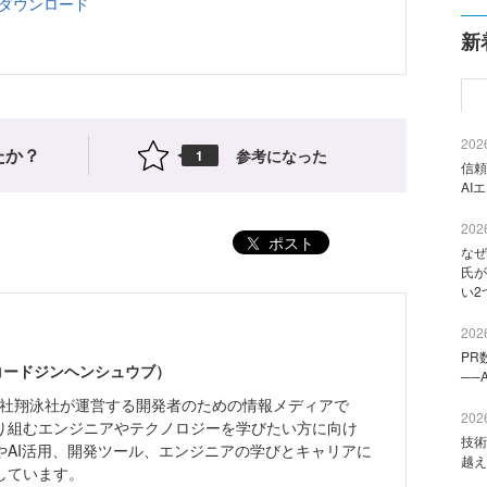
ジのダウンロード
新
2026
たか？
参考になった
1
信頼
AI
2026
ポスト
なぜ
氏が
い2
2026
PR
（コードジンヘンシュウブ）
──
株式会社翔泳社が運営する開発者のための情報メディアで
2026
り組むエンジニアやテクノロジーを学びたい方に向け
技術
やAI活用、開発ツール、エンジニアの学びとキャリアに
越え
しています。