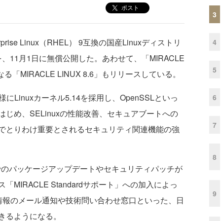
ポスト
3
rise Linux（RHEL） 9互換の国産Linuxディストリ
4
9」を、11月1日に無償公開した。あわせて、「MIRACLE
5
る「MIRACLE LINUX 8.6」もリリースしている。
と同様にLinuxカーネル5.14を採用し、OpenSSLといっ
6
じめ、SELinuxの性能改善、セキュアブートへの
7
でとりわけ重要とされるセキュリティ関連機能の強
8
までのパッケージアップデートやセキュリティパッチが
IRACLE Standardサポート」への加入によっ
9
情報のメール通知や技術問い合わせ窓口といった、日
きるようになる。