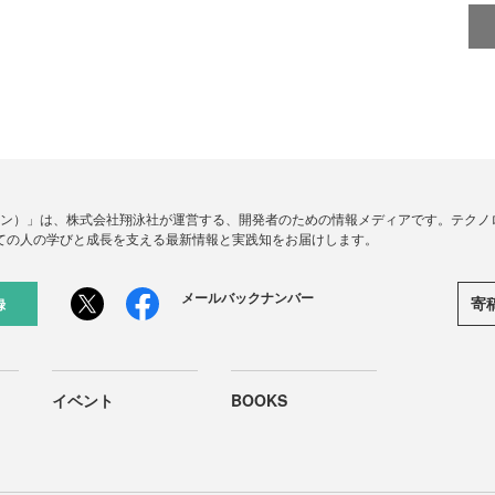
ードジン）」は、株式会社翔泳社が運営する、開発者のための情報メディアです。テク
ての人の学びと成長を支える最新情報と実践知をお届けします。
メールバックナンバー
寄
録
イベント
BOOKS