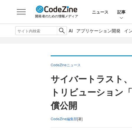
ニュース
記事
開発者のための情報メディア
AI
アプリケーション開発
イ
CodeZineニュース
サイバートラスト、RH
トリビューション「MI
償公開
CodeZine編集部
[著]