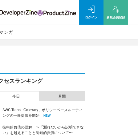
ログイン
新規
会員登録
マンガ
クセスランキング
今日
月間
AWS Transit Gateway、ポリシーベースルーティ
ングの一般提供を開始
NEW
技術的負債の誤解 〜「測れないから説明できな
い」を越えることと認知的負債について〜