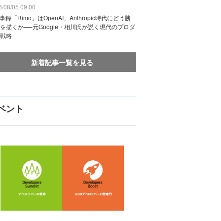
/08/05 09:00
議事録「Rimo」はOpenAI、Anthropic時代にどう勝
を描くか──元Google・相川氏が説く現代のプロダ
戦略
新着記事一覧を見る
ベント