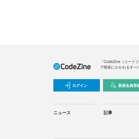
「CodeZine（コ
ア開発にかかわるすべ
ログイン
新規会員登
ニュース
記事