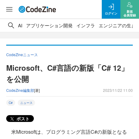
新規
ログイン
会員登録
AI
アプリケーション開発
インフラ
エンジニアの生き
CodeZineニュース
Microsoft、C#言語の新版「C# 12」
を公開
CodeZine編集部
[著]
2023/11/22 11:00
C#
ニュース
ポスト
米Microsoftは、プログラミング言語C#の新版となる