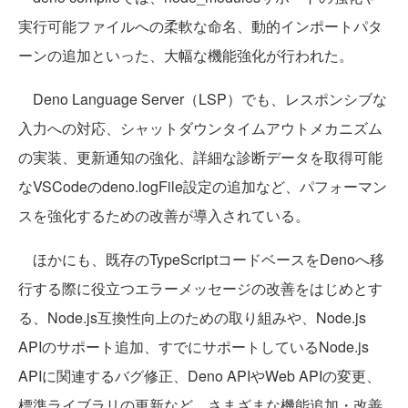
実行可能ファイルへの柔軟な命名、動的インポートパタ
ーンの追加といった、大幅な機能強化が行われた。
Deno Language Server（LSP）でも、レスポンシブな
入力への対応、シャットダウンタイムアウトメカニズム
の実装、更新通知の強化、詳細な診断データを取得可能
なVSCodeのdeno.logFile設定の追加など、パフォーマン
スを強化するための改善が導入されている。
ほかにも、既存のTypeScriptコードベースをDenoへ移
行する際に役立つエラーメッセージの改善をはじめとす
る、Node.js互換性向上のための取り組みや、Node.js
APIのサポート追加、すでにサポートしているNode.js
APIに関連するバグ修正、Deno APIやWeb APIの変更、
標準ライブラリの更新など、さまざまな機能追加・改善