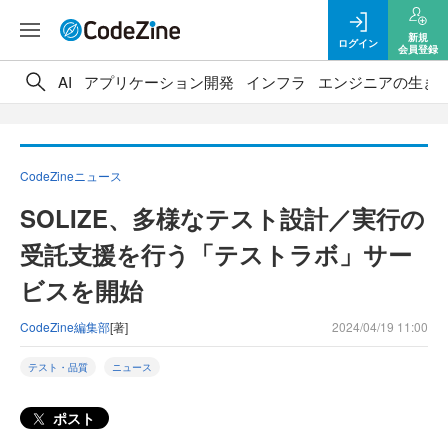
新規
ログイン
会員登録
AI
アプリケーション開発
インフラ
エンジニアの生き
CodeZineニュース
SOLIZE、多様なテスト設計／実行の
受託支援を行う「テストラボ」サー
ビスを開始
CodeZine編集部
[著]
2024/04/19 11:00
テスト・品質
ニュース
ポスト