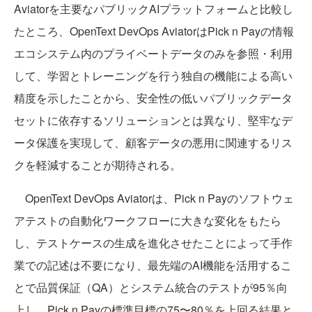
Aviatorを主要なパブリックAIプラットフォームと比較し
たところ、OpenText DevOps AviatorはPick n Payの情報
エコシステム内のプライベートデータのみを参照・利用
して、学習とトレーニングを行う独自の機能による高い
精度を示したことから、安全性の低いパブリックデータ
セットに依存するソリューションとは異なり、堅牢なデ
ータ保護を実現して、顧客データの悪用に関連するリス
クを軽減することが期待される。
OpenText DevOps Aviatorは、Pick n Payのソフトウェ
アテストの自動化ワークフローに大きな変化をもたら
し、テストケースの生成を進化させたことによって手作
業での記述は不要になり、最先端のAI機能を活用するこ
とで品質保証（QA）とシステム統合のテストが95％向
上し、Pick n Payの標準目標の75〜80％を上回る結果と