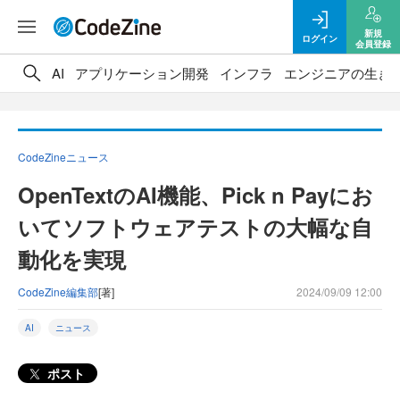
新規
ログイン
会員登録
AI
アプリケーション開発
インフラ
エンジニアの生き
CodeZineニュース
OpenTextのAI機能、Pick n Payにお
いてソフトウェアテストの大幅な自
動化を実現
CodeZine編集部
[著]
2024/09/09 12:00
AI
ニュース
ポスト