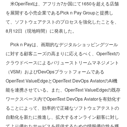
米OpenTextは、アフリカ7か国にて1650を超える店舗
を展開する小売企業であるPick n Pay Groupと提携し
て、ソフトウェアテストのプロセスを強化したことを、
8月12日（現地時間）に発表した。
Pick n Payは、画期的なデジタルショッピングツール
に対する顧客ニーズの高まりに応えるべく、OpenTextの
クラウドベースによるバリューストリームマネジメント
（VSM）およびDevOpsプラットフォームである
OpenText ValueEdgeとOpenText DevOps AviatorのAI機
能を連携させている。また、OpenText ValueEdgeの既存
ワークスペース内でOpenText DevOps Aviatorを有効化す
ることによって、効率的で正確なソフトウェアテストの
自動化を新たに推進し、拡大するオンライン顧客に対し
てより優れたサービスを提供するための情報優位性を獲