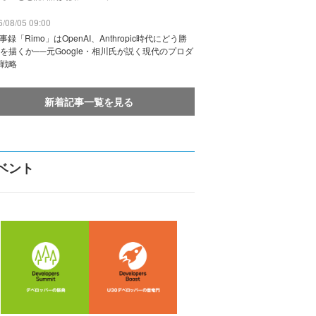
/08/05 09:00
議事録「Rimo」はOpenAI、Anthropic時代にどう勝
を描くか──元Google・相川氏が説く現代のプロダ
戦略
新着記事一覧を見る
ベント