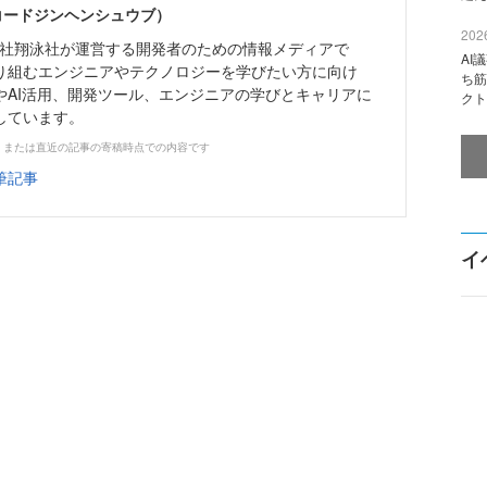
（コードジンヘンシュウブ）
2026
株式会社翔泳社が運営する開発者のための情報メディアで
AI
り組むエンジニアやテクノロジーを学びたい方に向け
ち筋
やAI活用、開発ツール、エンジニアの学びとキャリアに
クト
しています。
、または直近の記事の寄稿時点での内容です
筆記事
イ