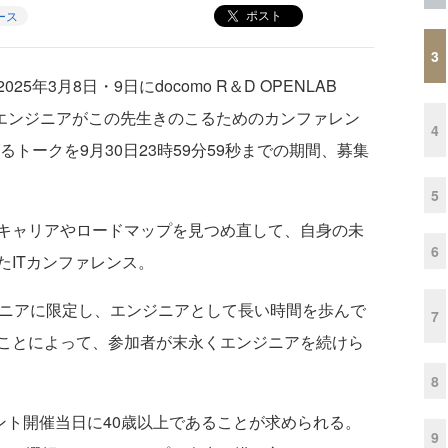
ポスト
ース
3
3月8日・9日にdocomo R＆D OPENLAB
「エンジニアがこの先生きのこるためのカンファレン
4
るトークを9月30日23時59分59秒までの期間、募集
5
キャリアやロードマップを見つめ直して、自身の未
6
たITカンファレンス。
ニアに限定し、エンジニアとして長い時間を歩んで
7
ことによって、参加者が末永くエンジニアを続けら
8
ント開催当日に40歳以上であることが求められる。
9