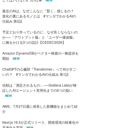
NEW
最近のAIは、なぜこんなに「賢く」感じるの？
進化の裏にあるモノとは #マンガでわかるAIの
仕組み 第2話
予定どおり作っているのに、なぜ良くならないの
か──「アウトプット脳」と「ユーザー価値脳」
に橋をかける3つの設計【CEDEC2026】
Amazon DynamoDBがベクター検索の一般提供を
開始
NEW
ChatGPTの心臓部『Transformer』って何がすご
いの？ #マンガでわかるAIの仕組み 第1話
信頼は「測定されるもの」──Grafana Labsが検
証したAIエージェント実用化までの6つの疑い
NEW
AWS、7月27日週に発表した新機能をまとめて紹
介
Next.js 16.3が正式リリース、開発環境の軽量化や
高速化を実現
NEW