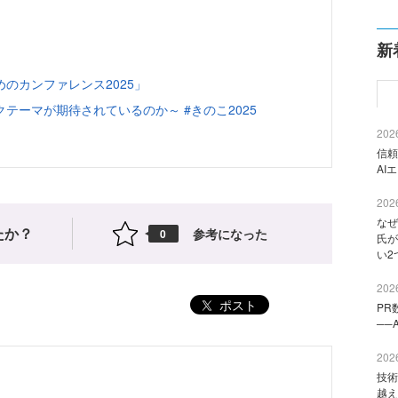
新
のカンファレンス2025」
テーマが期待されているのか～ #きのこ2025
2026
信頼
AI
2026
なぜ
たか？
参考になった
0
氏が
い2
2026
ポスト
PR
──
2026
技術
越え