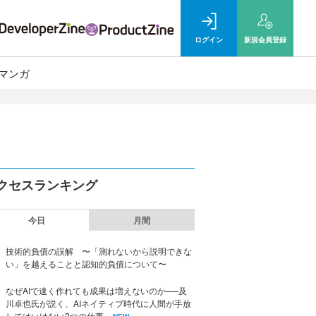
ログイン
新規
会員登録
マンガ
クセスランキング
今日
月間
技術的負債の誤解 〜「測れないから説明できな
い」を越えることと認知的負債について〜
なぜAIで速く作れても成果は増えないのか──及
川卓也氏が説く、AIネイティブ時代に人間が手放
してはいけない2つの仕事