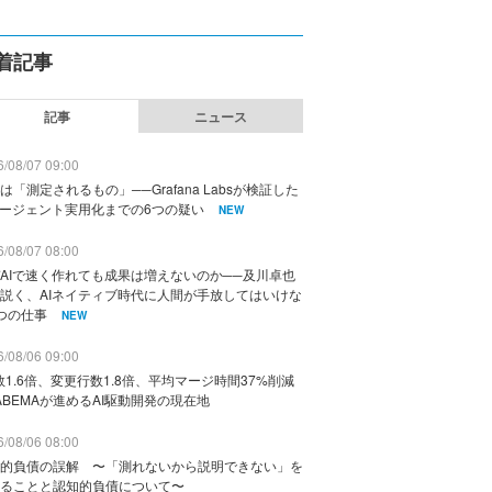
着記事
記事
ニュース
/08/07 09:00
は「測定されるもの」──Grafana Labsが検証した
エージェント実用化までの6つの疑い
NEW
/08/07 08:00
AIで速く作れても成果は増えないのか──及川卓也
説く、AIネイティブ時代に人間が手放してはいけな
つの仕事
NEW
/08/06 09:00
数1.6倍、変更行数1.8倍、平均マージ時間37%削減
ABEMAが進めるAI駆動開発の現在地
/08/06 08:00
的負債の誤解 〜「測れないから説明できない」を
ることと認知的負債について〜