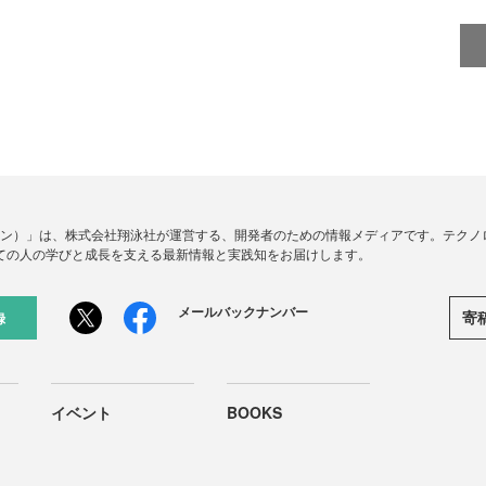
ードジン）」は、株式会社翔泳社が運営する、開発者のための情報メディアです。テク
ての人の学びと成長を支える最新情報と実践知をお届けします。
メールバックナンバー
寄
録
イベント
BOOKS