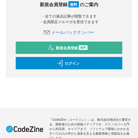
新規会員登録
のご案内
無料
・全ての過去記事が閲覧できます
・会員限定メルマガを受信できます
メールバックナンバー
新規会員登録
無料
ログイン
「CodeZine（コードジン）」は、株式会社翔泳社が運営す
る、開発者のための情報メディアです。テクノロジー入門
からAI活用、キャリアまで、ソフトウェア開発にかかわる
すべての人の学びと成長を支える最新情報と実践知をお届
けします。