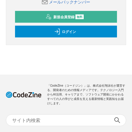
メールバックナンバー
新規会員登録
無料
ログイン
「CodeZine（コードジン）」は、株式会社翔泳社が運営す
る、開発者のための情報メディアです。テクノロジー入門
からAI活用、キャリアまで、ソフトウェア開発にかかわる
すべての人の学びと成長を支える最新情報と実践知をお届
けします。