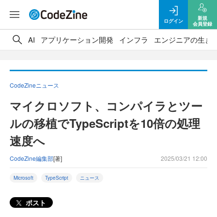
新規
ログイン
会員登録
AI
アプリケーション開発
インフラ
エンジニアの生き
CodeZineニュース
マイクロソフト、コンパイラとツー
ルの移植でTypeScriptを10倍の処理
速度へ
CodeZine編集部
[著]
2025/03/21 12:00
Microsoft
TypeScript
ニュース
ポスト