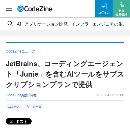
新規
ログイン
会員登録
AI
アプリケーション開発
インフラ
エンジニアの生き
CodeZineニュース
JetBrains、コーディングエージェン
ト「Junie」を含むAIツールをサブス
クリプションプランで提供
CodeZine編集部
[著]
2025/04/23 12:00
ニュース
AI・データ
ポスト