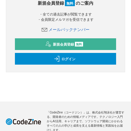
新規会員登録
のご案内
無料
・全ての過去記事が閲覧できます
・会員限定メルマガを受信できます
メールバックナンバー
新規会員登録
無料
ログイン
「CodeZine（コードジン）」は、株式会社翔泳社が運営す
る、開発者のための情報メディアです。テクノロジー入門
からAI活用、キャリアまで、ソフトウェア開発にかかわる
すべての人の学びと成長を支える最新情報と実践知をお届
けします。