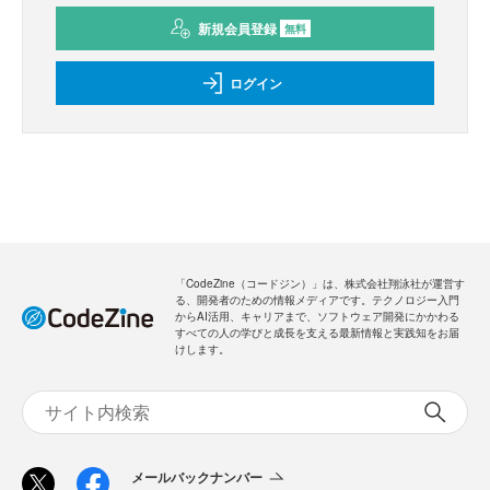
新規会員登録
無料
ログイン
「CodeZine（コードジン）」は、株式会社翔泳社が運営す
る、開発者のための情報メディアです。テクノロジー入門
からAI活用、キャリアまで、ソフトウェア開発にかかわる
すべての人の学びと成長を支える最新情報と実践知をお届
けします。
メールバックナンバー