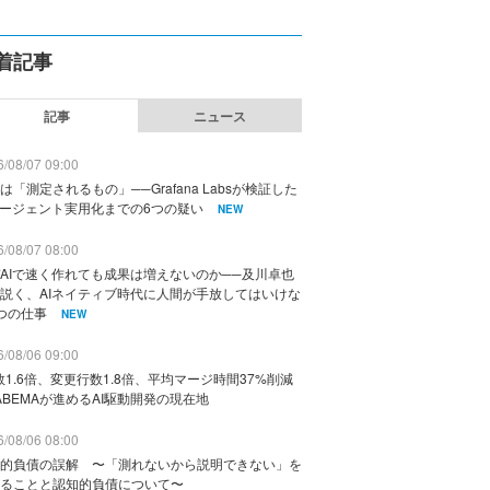
着記事
記事
ニュース
/08/07 09:00
は「測定されるもの」──Grafana Labsが検証した
エージェント実用化までの6つの疑い
NEW
/08/07 08:00
AIで速く作れても成果は増えないのか──及川卓也
説く、AIネイティブ時代に人間が手放してはいけな
つの仕事
NEW
/08/06 09:00
数1.6倍、変更行数1.8倍、平均マージ時間37%削減
ABEMAが進めるAI駆動開発の現在地
/08/06 08:00
的負債の誤解 〜「測れないから説明できない」を
ることと認知的負債について〜