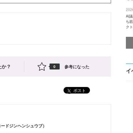
2026
AI
ち筋
クト
たか？
参考になった
0
イ
ポスト
（コードジンヘンシュウブ）