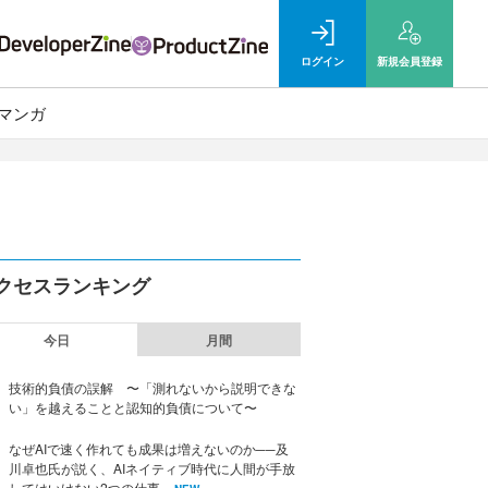
ログイン
新規
会員登録
マンガ
クセスランキング
今日
月間
技術的負債の誤解 〜「測れないから説明できな
い」を越えることと認知的負債について〜
なぜAIで速く作れても成果は増えないのか──及
川卓也氏が説く、AIネイティブ時代に人間が手放
してはいけない2つの仕事