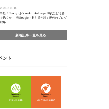
/08/05 09:00
議事録「Rimo」はOpenAI、Anthropic時代にどう勝
を描くか──元Google・相川氏が説く現代のプロダ
戦略
新着記事一覧を見る
ベント