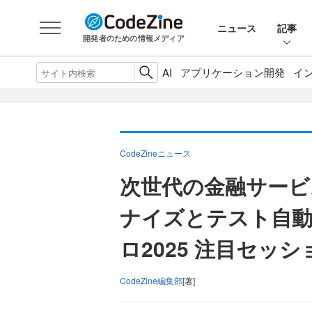
ニュース
記事
開発者のための情報メディア
AI
アプリケーション開発
イ
CodeZineニュース
次世代の金融サービ
ナイズとテスト自動
ロ2025 注目セッ
CodeZine編集部
[著]