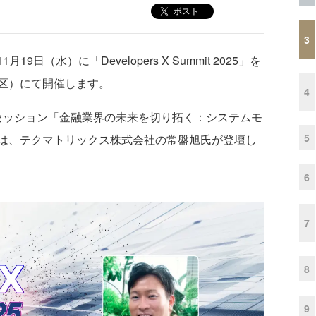
ポスト
3
19日（水）に「Developers X Summit 2025」を
区）にて開催します。
4
うセッション「金融業界の未来を切り拓く：システムモ
5
は、テクマトリックス株式会社の常盤旭氏が登壇し
6
7
8
9