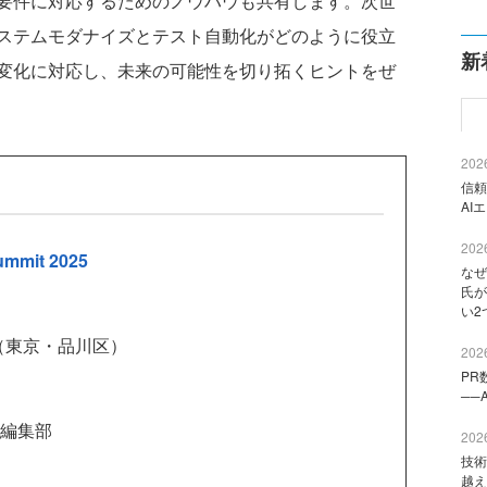
要件に対応するためのノウハウも共有します。次世
ステムモダナイズとテスト自動化がどのように役立
新
変化に対応し、未来の可能性を切り拓くヒントをぜ
2026
信頼
AI
2026
ummit 2025
なぜ
氏が
い2
（東京・品川区）
2026
PR
──
e編集部
2026
技術
越え