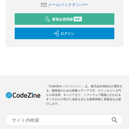
メールバックナンバー
新規会員登録
無料
ログイン
「CodeZine（コードジン）」は、株式会社翔泳社が運営す
る、開発者のための情報メディアです。テクノロジー入門
からAI活用、キャリアまで、ソフトウェア開発にかかわる
すべての人の学びと成長を支える最新情報と実践知をお届
けします。