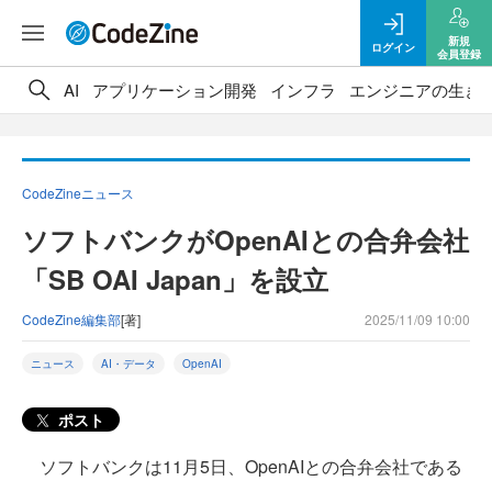
新規
ログイン
会員登録
AI
アプリケーション開発
インフラ
エンジニアの生き
CodeZineニュース
ソフトバンクがOpenAIとの合弁会社
「SB OAI Japan」を設立
CodeZine編集部
[著]
2025/11/09 10:00
ニュース
AI・データ
OpenAI
ポスト
ソフトバンクは11月5日、OpenAIとの合弁会社である