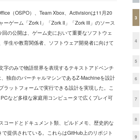
 Office（OSPO）、Team Xbox、Activisionは11月20
3
「Zork I」「Zork II」「Zork III」のソース
。今回の公開は、ゲーム史において重要なソフトウェ
4
、学生や教育関係者、ソフトウェア開発者に向けて
5
る文字のみで物語世界を表現するテキストアドベンチ
は、独自のバーチャルマシンであるZ-Machineを設計
6
プラットフォームで実行できる設計を実現した。こ
やIBM PCなど多様な家庭用コンピュータで広くプレイ可
7
8
スコードとドキュメント類、ビルドメモ、歴史的な
で提供されている。これらはGitHub上のリポジト
9