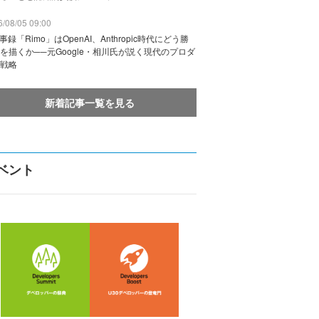
/08/05 09:00
議事録「Rimo」はOpenAI、Anthropic時代にどう勝
を描くか──元Google・相川氏が説く現代のプロダ
戦略
新着記事一覧を見る
ベント