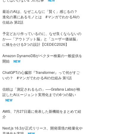
NEW
最近のAIは、なぜこんなに「賢く」感じるの？
進化の裏にあるモノとは #マンガでわかるAIの
仕組み 第2話
予定どおり作っているのに、なぜ良くならないの
か──「アウトプット脳」と「ユーザー価値脳」
に橋をかける3つの設計【CEDEC2026】
Amazon DynamoDBがベクター検索の一般提供を
開始
NEW
ChatGPTの心臓部『Transformer』って何がすご
いの？ #マンガでわかるAIの仕組み 第1話
信頼は「測定されるもの」──Grafana Labsが検
証したAIエージェント実用化までの6つの疑い
NEW
AWS、7月27日週に発表した新機能をまとめて紹
介
Next.js 16.3が正式リリース、開発環境の軽量化や
高速化を実現
NEW