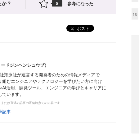
たか？
参考になった
0
10
ポスト
（コードジンヘンシュウブ）
株式会社翔泳社が運営する開発者のための情報メディアで
り組むエンジニアやテクノロジーを学びたい方に向け
やAI活用、開発ツール、エンジニアの学びとキャリアに
しています。
、または直近の記事の寄稿時点での内容です
筆記事