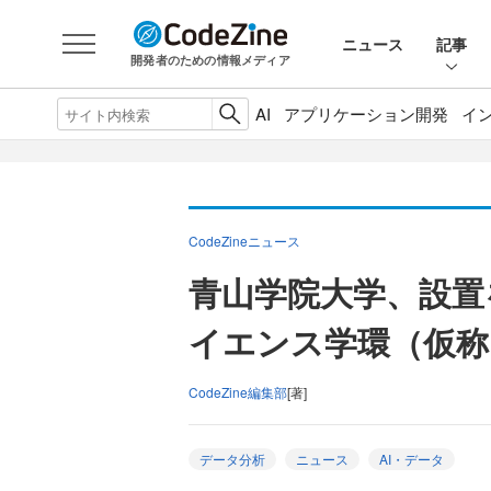
ニュース
記事
開発者のための情報メディア
AI
アプリケーション開発
イ
CodeZineニュース
青山学院大学、設置
イエンス学環（仮称
CodeZine編集部
[著]
データ分析
ニュース
AI・データ