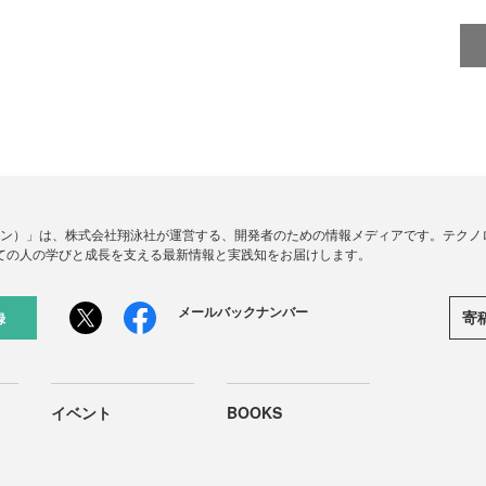
ードジン）」は、株式会社翔泳社が運営する、開発者のための情報メディアです。テク
ての人の学びと成長を支える最新情報と実践知をお届けします。
メールバックナンバー
寄
録
イベント
BOOKS