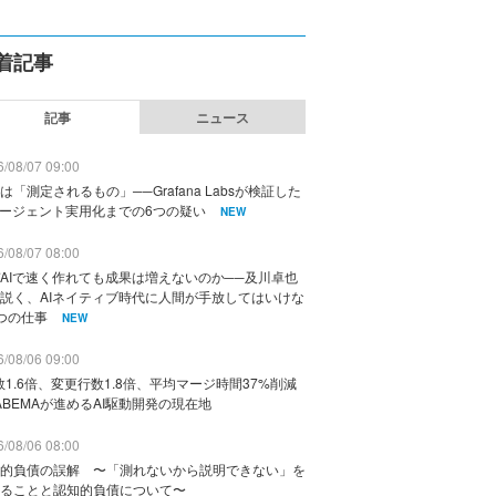
着記事
記事
ニュース
/08/07 09:00
は「測定されるもの」──Grafana Labsが検証した
エージェント実用化までの6つの疑い
NEW
/08/07 08:00
AIで速く作れても成果は増えないのか──及川卓也
説く、AIネイティブ時代に人間が手放してはいけな
つの仕事
NEW
/08/06 09:00
数1.6倍、変更行数1.8倍、平均マージ時間37%削減
ABEMAが進めるAI駆動開発の現在地
/08/06 08:00
的負債の誤解 〜「測れないから説明できない」を
ることと認知的負債について〜