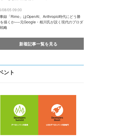
/08/05 09:00
議事録「Rimo」はOpenAI、Anthropic時代にどう勝
を描くか──元Google・相川氏が説く現代のプロダ
戦略
新着記事一覧を見る
ベント