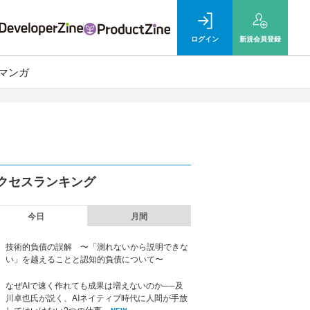
ログイン
新規
会員登録
マンガ
クセスランキング
今日
月間
技術的負債の誤解 〜「測れないから説明できな
い」を越えることと認知的負債について〜
なぜAIで速く作れても成果は増えないのか──及
川卓也氏が説く、AIネイティブ時代に人間が手放
してはいけない2つの仕事