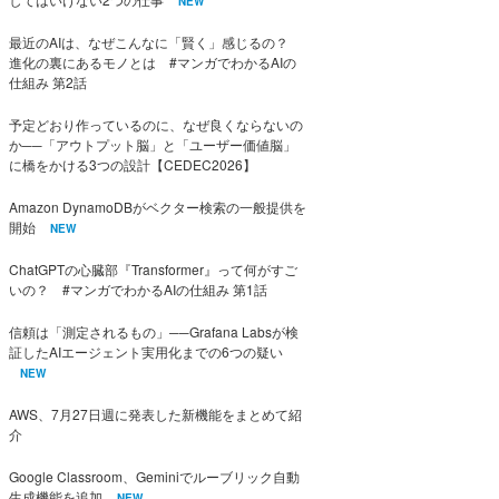
NEW
最近のAIは、なぜこんなに「賢く」感じるの？
進化の裏にあるモノとは #マンガでわかるAIの
仕組み 第2話
予定どおり作っているのに、なぜ良くならないの
か──「アウトプット脳」と「ユーザー価値脳」
に橋をかける3つの設計【CEDEC2026】
Amazon DynamoDBがベクター検索の一般提供を
開始
NEW
ChatGPTの心臓部『Transformer』って何がすご
いの？ #マンガでわかるAIの仕組み 第1話
信頼は「測定されるもの」──Grafana Labsが検
証したAIエージェント実用化までの6つの疑い
NEW
AWS、7月27日週に発表した新機能をまとめて紹
介
Google Classroom、Geminiでルーブリック自動
生成機能を追加
NEW