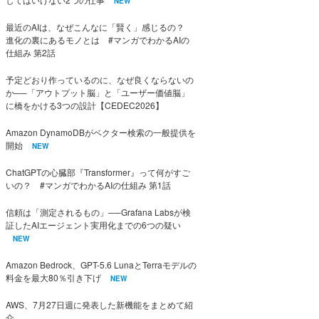
NEW
最近のAIは、なぜこんなに「賢く」感じるの？
進化の裏にあるモノとは #マンガでわかるAIの
仕組み 第2話
予定どおり作っているのに、なぜ良くならないの
か──「アウトプット脳」と「ユーザー価値脳」
に橋をかける3つの設計【CEDEC2026】
Amazon DynamoDBがベクター検索の一般提供を
開始
NEW
ChatGPTの心臓部『Transformer』って何がすご
いの？ #マンガでわかるAIの仕組み 第1話
信頼は「測定されるもの」──Grafana Labsが検
証したAIエージェント実用化までの6つの疑い
NEW
Amazon Bedrock、GPT-5.6 LunaとTerraモデルの
料金を最大80％引き下げ
NEW
AWS、7月27日週に発表した新機能をまとめて紹
介