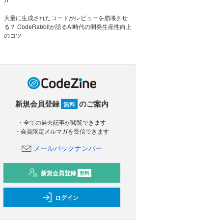
大量に生成されたコードがレビューを崩壊させ
る？ CodeRabbitが語るAI時代の開発生産性向上
のコツ
新規会員登録
のご案内
無料
・全ての過去記事が閲覧できます
・会員限定メルマガを受信できます
メールバックナンバー
新規会員登録
無料
ログイン