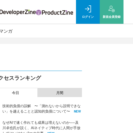
ログイン
新規
会員登録
マンガ
クセスランキング
今日
月間
技術的負債の誤解 〜「測れないから説明できな
い」を越えることと認知的負債について〜
NEW
なぜAIで速く作れても成果は増えないのか──及
川卓也氏が説く、AIネイティブ時代に人間が手放
してはいけない2つの仕事