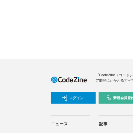
「CodeZine（コ
ア開発にかかわるすべ
ログイン
新規会員登
ニュース
記事