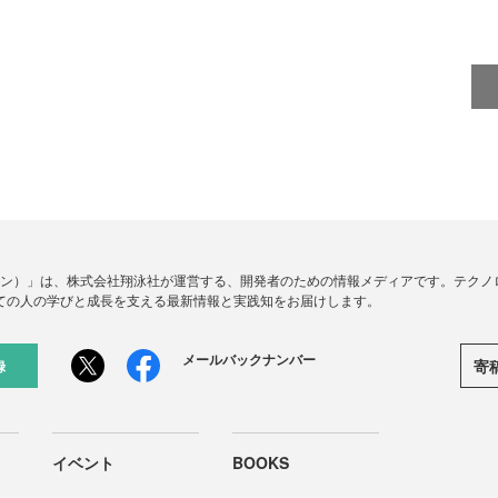
ードジン）」は、株式会社翔泳社が運営する、開発者のための情報メディアです。テク
ての人の学びと成長を支える最新情報と実践知をお届けします。
メールバックナンバー
寄
録
イベント
BOOKS