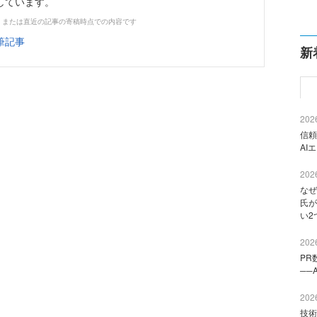
しています。
、または直近の記事の寄稿時点での内容です
筆記事
新
2026
信頼
AI
2026
なぜ
氏が
い2
2026
PR
──
2026
技術