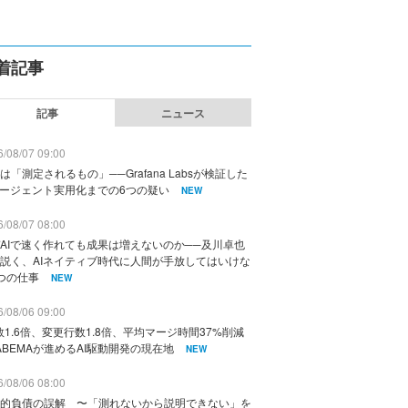
着記事
記事
ニュース
/08/07 09:00
は「測定されるもの」──Grafana Labsが検証した
エージェント実用化までの6つの疑い
NEW
/08/07 08:00
AIで速く作れても成果は増えないのか──及川卓也
説く、AIネイティブ時代に人間が手放してはいけな
つの仕事
NEW
/08/06 09:00
数1.6倍、変更行数1.8倍、平均マージ時間37%削減
ABEMAが進めるAI駆動開発の現在地
NEW
/08/06 08:00
的負債の誤解 〜「測れないから説明できない」を