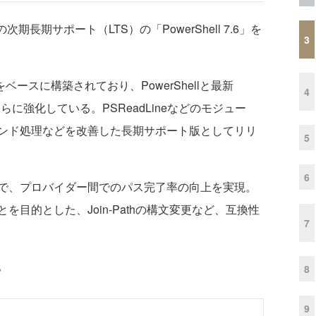
llの次期長期サポート（LTS）の「PowerShell 7.6」を
3
LTS）をベースに構築されており、PowerShellと最新
4
らに強化している。PSReadLineなどのモジュー
ンド処理などを改善した長期サポート版としてリリ
5
6
で、プロバイダー間でのパス完了率の向上を実現。
目的とした、Join-Pathの構文変更など、互換性
7
。
8
9