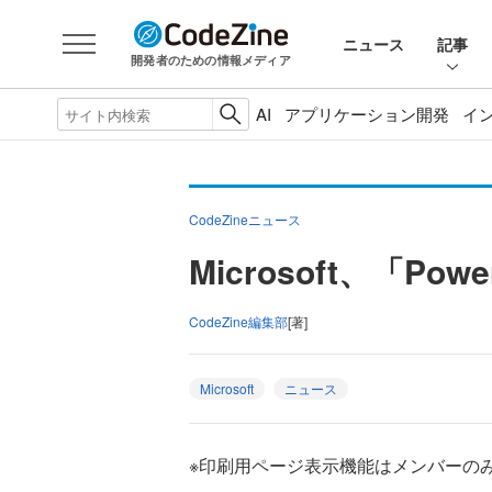
ニュース
記事
開発者のための情報メディア
AI
アプリケーション開発
イ
CodeZineニュース
Microsoft、「Po
CodeZine編集部
[著]
Microsoft
ニュース
※印刷用ページ表示機能はメンバーの