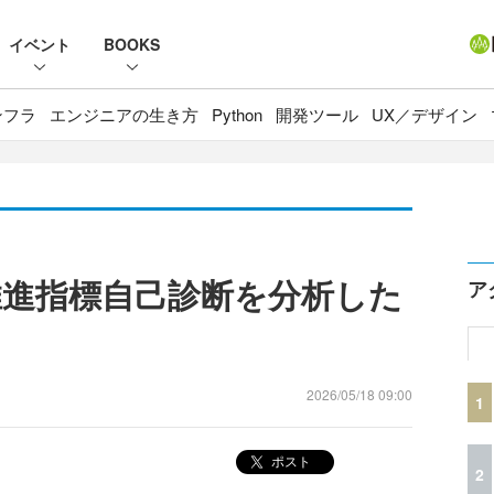
イベント
BOOKS
ンフラ
エンジニアの生き方
Python
開発ツール
UX／デザイン
DX推進指標自己診断を分析した
ア
2026/05/18 09:00
1
ポスト
2