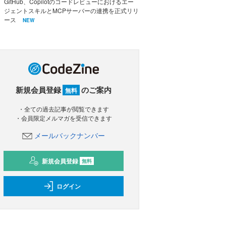
GitHub、Copilotのコードレビューにおけるエー
ジェントスキルとMCPサーバーの連携を正式リリ
ース
NEW
新規会員登録
のご案内
無料
・全ての過去記事が閲覧できます
・会員限定メルマガを受信できます
メールバックナンバー
新規会員登録
無料
ログイン