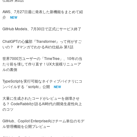
AWS、7月27日週に発表した新機能をまとめて紹
介
NEW
GitHub Models、7月30日で正式にサービス終了
ChatGPTの心臓部『Transformer』って何がすご
いの？ #マンガでわかるAIの仕組み 第1話
世界7000万ユーザーの「TimeTree」、10年の当
たり前を壊して作り直す！UX大規模リニューア
ルの裏側
TypeScriptを実行可能なネイティブバイナリにコ
ンパイルする「scriptc」公開
NEW
大量に生成されたコードがレビューを崩壊させ
る？ CodeRabbitが語るAI時代の開発生産性向上
のコツ
GitHub、Copilot Enterprise向けチーム単位のモデ
ル管理機能を公開プレビュー