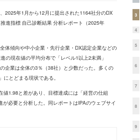
2025年1月から12月に提出された1164社分のDX
3
進指標 自己診断結果 分析レポート（2025年
4
5
、全体傾向や中小企業・先行企業・DX認定企業などの
推進の現在値の平均分布で「レベル1以上2未満」
6
上の企業は全体の3％（38社）と少数だった。多くの
」にとどまる現状である。
7
在値1.98と差があり、目標達成には「経営の仕組
進が必要と分析した。同レポートはIPAのウェブサイ
8
9