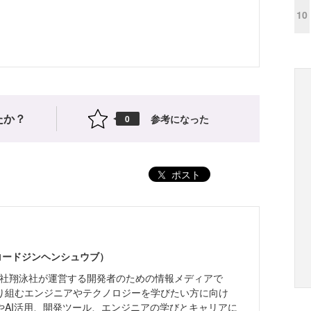
10
たか？
参考になった
0
ポスト
（コードジンヘンシュウブ）
株式会社翔泳社が運営する開発者のための情報メディアで
り組むエンジニアやテクノロジーを学びたい方に向け
やAI活用、開発ツール、エンジニアの学びとキャリアに