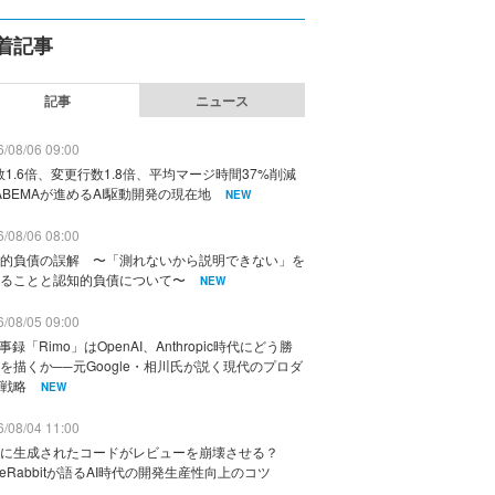
着記事
記事
ニュース
/08/06 09:00
数1.6倍、変更行数1.8倍、平均マージ時間37%削減
ABEMAが進めるAI駆動開発の現在地
NEW
/08/06 08:00
的負債の誤解 〜「測れないから説明できない」を
ることと認知的負債について〜
NEW
/08/05 09:00
議事録「Rimo」はOpenAI、Anthropic時代にどう勝
を描くか──元Google・相川氏が説く現代のプロダ
戦略
NEW
/08/04 11:00
に生成されたコードがレビューを崩壊させる？
deRabbitが語るAI時代の開発生産性向上のコツ