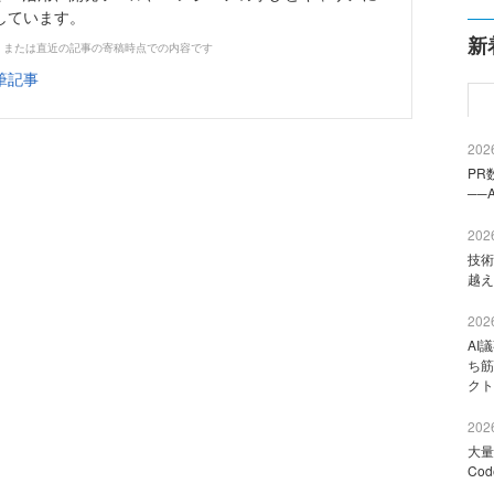
しています。
新
、または直近の記事の寄稿時点での内容です
筆記事
2026
PR
──
2026
技術
越え
2026
AI
ち筋
クト
2026
大量
Co