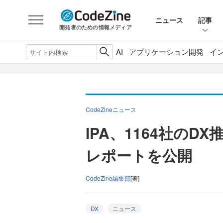
ニュース
記事
開発者のための情報メディア
AI
アプリケーション開発
イ
CodeZineニュース
IPA、1164社の
レポートを公開
CodeZine編集部
[著]
DX
ニュース