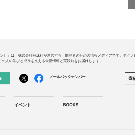
ードジン）」は、株式会社翔泳社が運営する、開発者のための情報メディアです。テク
ての人の学びと成長を支える最新情報と実践知をお届けします。
メールバックナンバー
寄
録
イベント
BOOKS