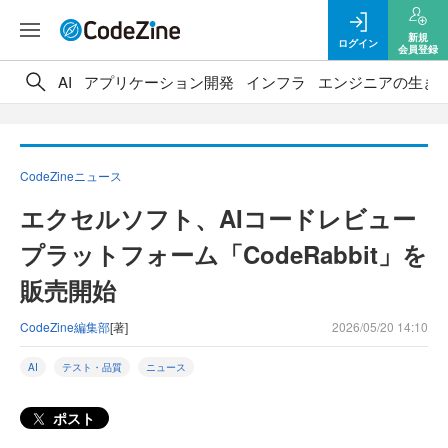
新規
ログイン
会員登録
AI
アプリケーション開発
インフラ
エンジニアの生き
CodeZineニュース
エクセルソフト、AIコードレビュー
プラットフォーム「CodeRabbit」を
販売開始
CodeZine編集部
[著]
2026/05/20 14:10
AI
テスト・品質
ニュース
ポスト