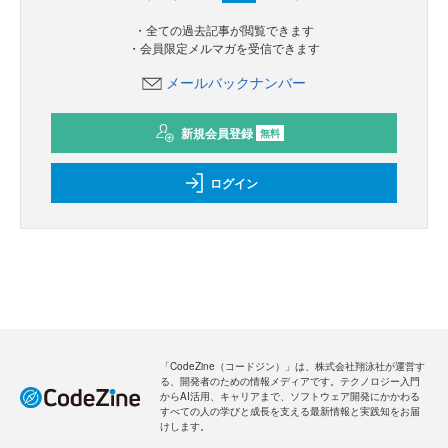
・全ての過去記事が閲覧できます
・会員限定メルマガを受信できます
メールバックナンバー
新規会員登録
無料
ログイン
「CodeZine（コードジン）」は、株式会社翔泳社が運営す
る、開発者のための情報メディアです。テクノロジー入門
からAI活用、キャリアまで、ソフトウェア開発にかかわる
すべての人の学びと成長を支える最新情報と実践知をお届
けします。