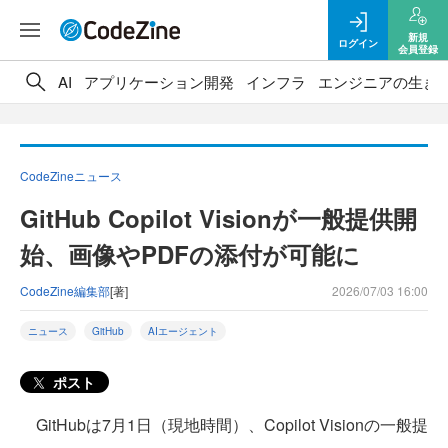
新規
ログイン
会員登録
AI
アプリケーション開発
インフラ
エンジニアの生き
CodeZineニュース
GitHub Copilot Visionが一般提供開
始、画像やPDFの添付が可能に
CodeZine編集部
[著]
2026/07/03 16:00
ニュース
GitHub
AIエージェント
ポスト
GitHubは7月1日（現地時間）、Copilot Visionの一般提