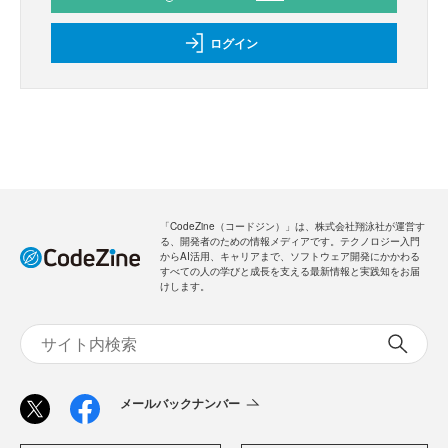
ログイン
「CodeZine（コードジン）」は、株式会社翔泳社が運営す
る、開発者のための情報メディアです。テクノロジー入門
からAI活用、キャリアまで、ソフトウェア開発にかかわる
すべての人の学びと成長を支える最新情報と実践知をお届
けします。
メールバックナンバー