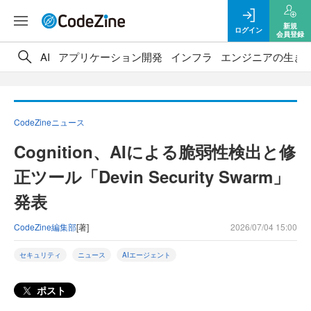
新規
ログイン
会員登録
AI
アプリケーション開発
インフラ
エンジニアの生き
CodeZineニュース
Cognition、AIによる脆弱性検出と修
正ツール「Devin Security Swarm」
発表
CodeZine編集部
[著]
2026/07/04 15:00
セキュリティ
ニュース
AIエージェント
ポスト