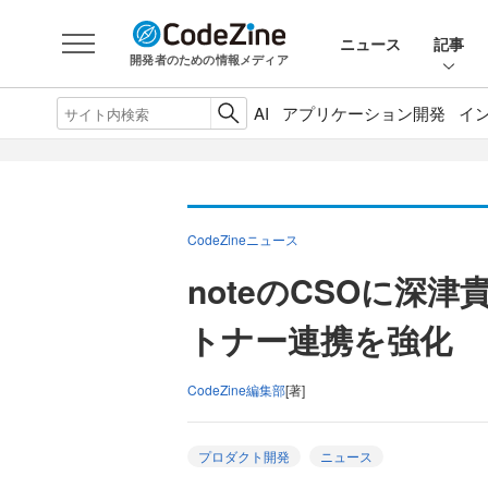
ニュース
記事
開発者のための情報メディア
AI
アプリケーション開発
イ
CodeZineニュース
noteのCSOに深
トナー連携を強化
CodeZine編集部
[著]
プロダクト開発
ニュース