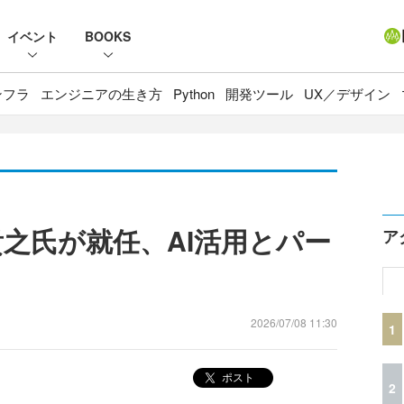
イベント
BOOKS
ンフラ
エンジニアの生き方
Python
開発ツール
UX／デザイン
津貴之氏が就任、AI活用とパー
ア
2026/07/08 11:30
1
ポスト
2