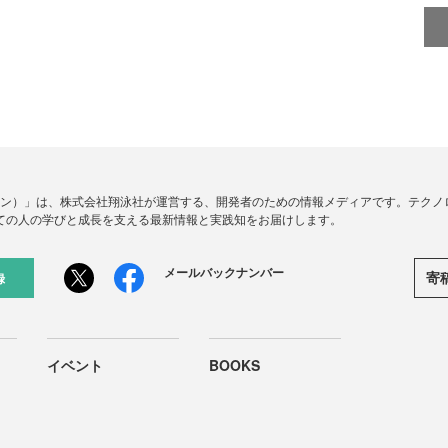
ードジン）」は、株式会社翔泳社が運営する、開発者のための情報メディアです。テク
ての人の学びと成長を支える最新情報と実践知をお届けします。
メールバックナンバー
寄
録
イベント
BOOKS