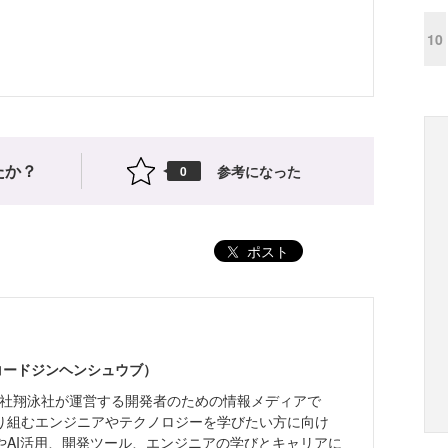
10
たか？
参考になった
0
ポスト
（コードジンヘンシュウブ）
株式会社翔泳社が運営する開発者のための情報メディアで
り組むエンジニアやテクノロジーを学びたい方に向け
やAI活用、開発ツール、エンジニアの学びとキャリアに