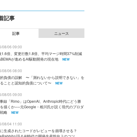
着記事
記事
ニュース
/08/06 09:00
数1.6倍、変更行数1.8倍、平均マージ時間37%削減
ABEMAが進めるAI駆動開発の現在地
NEW
/08/06 08:00
的負債の誤解 〜「測れないから説明できない」を
ることと認知的負債について〜
NEW
/08/05 09:00
議事録「Rimo」はOpenAI、Anthropic時代にどう勝
を描くか──元Google・相川氏が説く現代のプロダ
戦略
NEW
/08/04 11:00
に生成されたコードがレビューを崩壊させる？
deRabbitが語るAI時代の開発生産性向上のコツ