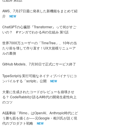
AWS、7月27日週に発表した新機能をまとめて紹
介
NEW
ChatGPTの心臓部『Transformer』って何がすご
いの？ #マンガでわかるAIの仕組み 第1話
世界7000万ユーザーの「TimeTree」、10年の当
たり前を壊して作り直す！UX大規模リニューア
ルの裏側
GitHub Models、7月30日で正式にサービス終了
TypeScriptを実行可能なネイティブバイナリにコ
ンパイルする「scriptc」公開
NEW
大量に生成されたコードがレビューを崩壊させ
る？ CodeRabbitが語るAI時代の開発生産性向上
のコツ
AI議事録「Rimo」はOpenAI、Anthropic時代にど
う勝ち筋を描くか──元Google・相川氏が説く現
代のプロダクト戦略
NEW