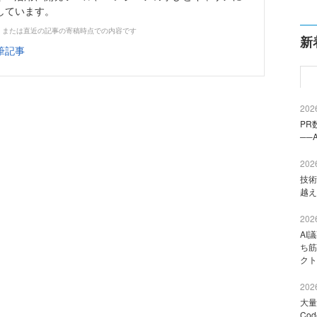
しています。
、または直近の記事の寄稿時点での内容です
新
筆記事
2026
PR
──
2026
技術
越え
2026
AI
ち筋
クト
2026
大量
Co