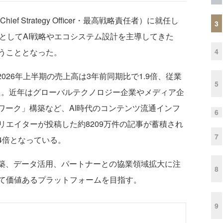
ef Strategy Officer・最高戦略責任者）に就任し
3
としてAI戦略やエコシステム設計を主導してきた
4
うこととなった。
2026年上半期の売上高は3年前同期比で1.9倍、従業
5
した。近年はグローバルテクノロジー企業やメディア企
ワーク」構築など、AI時代のコンテンツ流通インフ
6
エイターが投稿した約8209万件の記事が蓄積され
7
4倍となっている。
築、データ活用、パートナーとの協業領域拡大に注
8
て価値あるプラットフォームを目指す。
9