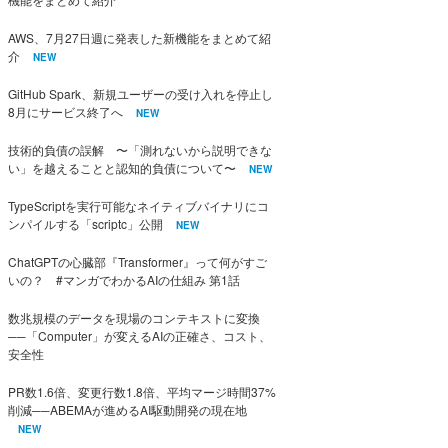
AWS、7月27日週に発表した新機能をまとめて紹
介
NEW
GitHub Spark、新規ユーザーの受け入れを停止し
8月にサービス終了へ
NEW
技術的負債の誤解 〜「測れないから説明できな
い」を越えることと認知的負債について〜
NEW
TypeScriptを実行可能なネイティブバイナリにコ
ンパイルする「scriptc」公開
NEW
ChatGPTの心臓部『Transformer』って何がすご
いの？ #マンガでわかるAIの仕組み 第1話
数兆規模のデータを現場のコンテキストに変換
──「Computer」が変えるAIの正確さ、コスト、
安全性
PR数1.6倍、変更行数1.8倍、平均マージ時間37%
削減──ABEMAが進めるAI駆動開発の現在地
NEW