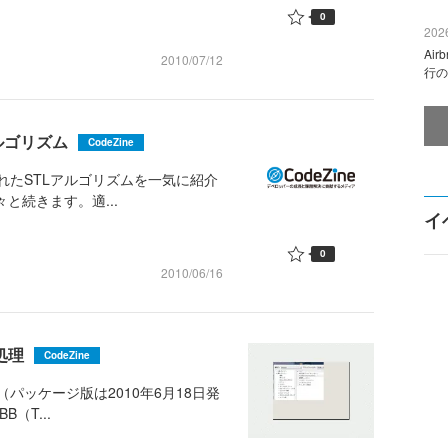
0
2026
Ai
2010/07/12
行の
アルゴリズム
CodeZine
加されたSTLアルゴリズムを一気に紹介
と続きます。適...
イ
0
2010/06/16
処理
CodeZine
した（パッケージ版は2010年6月18日発
（T...