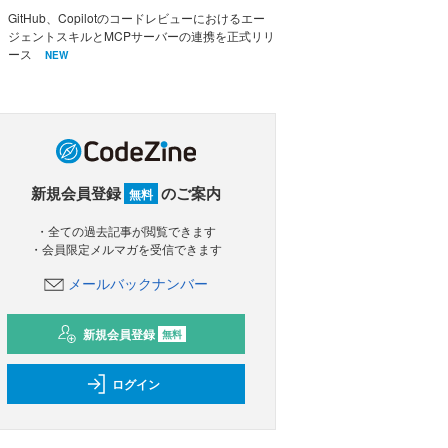
GitHub、Copilotのコードレビューにおけるエー
ジェントスキルとMCPサーバーの連携を正式リリ
ース
NEW
新規会員登録
のご案内
無料
・全ての過去記事が閲覧できます
・会員限定メルマガを受信できます
メールバックナンバー
新規会員登録
無料
ログイン