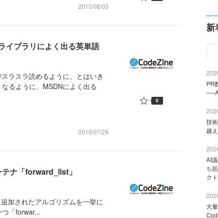
2010/08/03
新
Nライブラリによく出る英単語
2026
がスラスラ読めるように、とはいき
PR
なるように、MSDNによく出る
──
0
2026
技術
越え
2010/07/29
2026
AI
ち筋
テナ「forward_list」
クト
2026
10）に追加されたアルゴリズムを一挙に
大量
orwar...
Co