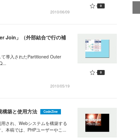
0
2010/06/09
 Outer Join」（外部結合で行の補
されたPartitioned Outer
..
0
2010/05/19
～環境構築と使用方法
CodeZine
用され、Webシステムを構築する
本稿では、PHPユーザーやこ...