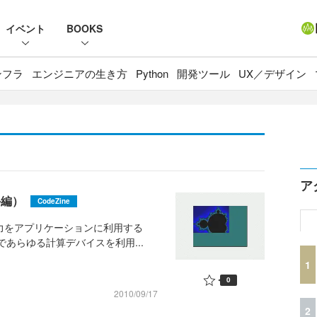
イベント
BOOKS
ンフラ
エンジニアの生き方
Python
開発ツール
UX／デザイン
ア
外編）
CodeZine
力をアプリケーションに利用する
であらゆる計算デバイスを利用...
1
0
2010/09/17
2