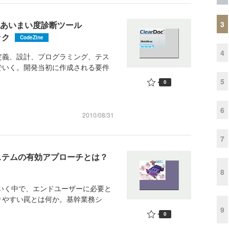
3
のあいまい度診断ツール
ック
CodeZine
4
義、設計、プログラミング、テス
でいく。開発当初に作成される要件
5
0
6
2010/08/31
7
システムの有効アプローチとは？
8
いく中で、エンドユーザーに必要と
りやすい罠とは何か。基幹業務シ
9
0