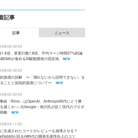
着記事
記事
ニュース
/08/06 09:00
数1.6倍、変更行数1.8倍、平均マージ時間37%削減
ABEMAが進めるAI駆動開発の現在地
NEW
/08/06 08:00
的負債の誤解 〜「測れないから説明できない」を
ることと認知的負債について〜
NEW
/08/05 09:00
議事録「Rimo」はOpenAI、Anthropic時代にどう勝
を描くか──元Google・相川氏が説く現代のプロダ
戦略
NEW
/08/04 11:00
に生成されたコードがレビューを崩壊させる？
deRabbitが語るAI時代の開発生産性向上のコツ