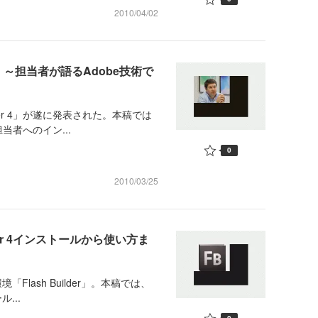
2010/04/02
r 4 ～担当者が語るAdobe技術で
lder 4」が遂に発表された。本稿では
者へのイン...
0
2010/03/25
der 4インストールから使い方ま
lash Builder」。本稿では、
...