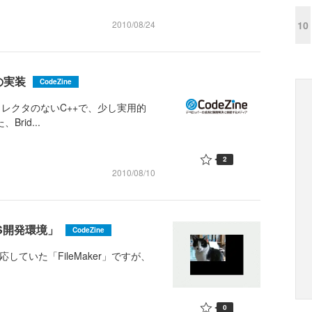
10
2010/08/24
ンの実装
CodeZine
ージコレクタのないC++で、少し実用的
rid...
2
2010/08/10
OS開発環境」
CodeZine
応していた「FileMaker」ですが、
0