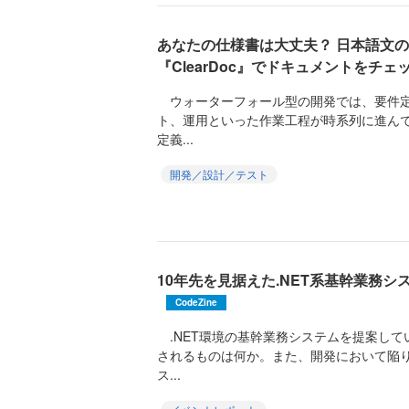
あなたの仕様書は大丈夫？ 日本語文
『ClearDoc』でドキュメントをチェ
ウォーターフォール型の開発では、要件定
ト、運用といった作業工程が時系列に進ん
定義...
開発／設計／テスト
10年先を見据えた.NET系基幹業務
CodeZine
.NET環境の基幹業務システムを提案して
されるものは何か。また、開発において陥
ス...