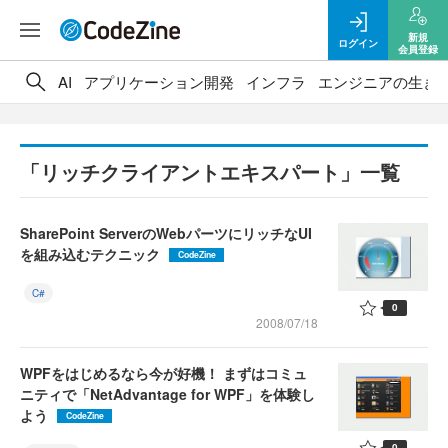
新規
ログイン
会員登録
AI
アプリケーション開発
インフラ
エンジニアの生き
「リッチクライアントエキスパート」一覧
SharePoint ServerのWebパーツにリッチなUI
を組み込むテクニック
CodeZine
C#
0
2008/07/18
WPFをはじめるなら今が好機！ まずはコミュ
ニティで「NetAdvantage for WPF」を体験し
よう
CodeZine
0