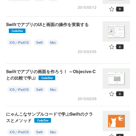
2015/05/12
0
SwiftでアプリのUIと画面の操作を実装する
CodeZine
iOS／iPadOS
Swift
Mac
0
2015/03/05
Swiftでアプリの画面を作ろう！ ～Objecive-C
との比較で学ぶ
CodeZine
iOS／iPadOS
Swift
Mac
0
2015/02/09
にゃんこなサンプルコードで学ぶSwiftのクラ
スとメソッド
CodeZine
iOS／iPadOS
Swift
Mac