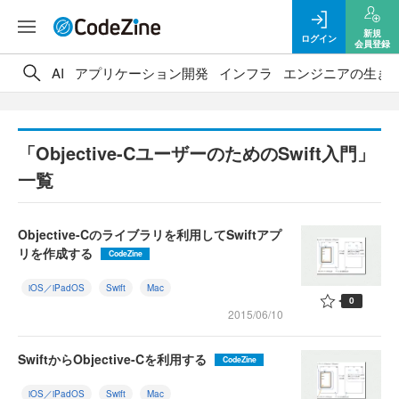
新規
ログイン
会員登録
AI
アプリケーション開発
インフラ
エンジニアの生き
「Objective-CユーザーのためのSwift入門」
一覧
Objective-Cのライブラリを利用してSwiftアプ
リを作成する
CodeZine
iOS／iPadOS
Swift
Mac
0
2015/06/10
SwiftからObjective-Cを利用する
CodeZine
iOS／iPadOS
Swift
Mac