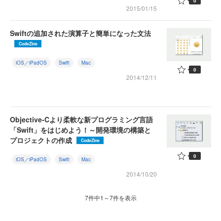
0
2015/01/15
Swiftの追加された演算子と簡単になった文法
CodeZine
iOS／iPadOS
Swift
Mac
0
2014/12/11
Objective-Cより柔軟な新プログラミング言語
「Swift」をはじめよう！～開発環境の構築と
プロジェクトの作成
CodeZine
0
iOS／iPadOS
Swift
Mac
2014/10/20
7件中1～7件を表示