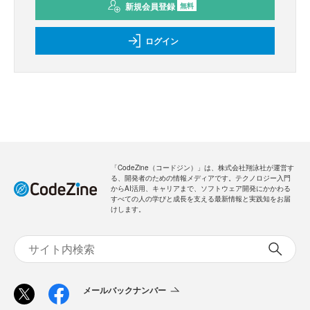
新規会員登録
無料
ログイン
「CodeZine（コードジン）」は、株式会社翔泳社が運営す
る、開発者のための情報メディアです。テクノロジー入門
からAI活用、キャリアまで、ソフトウェア開発にかかわる
すべての人の学びと成長を支える最新情報と実践知をお届
けします。
メールバックナンバー