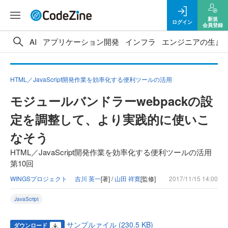
新規
ログイン
会員登録
AI
アプリケーション開発
インフラ
エンジニアの生き
HTML／JavaScript開発作業を効率化する便利ツールの活用
モジュールバンドラーwebpackの設
定を調整して、より実践的に使いこ
なそう
HTML／JavaScript開発作業を効率化する便利ツールの活用
第10回
WINGSプロジェクト 吉川 英一
[著] /
山田 祥寛
[監修]
2017/11/15 14:00
JavaScript
サンプルァイル (230.5 KB)
ダウンロード