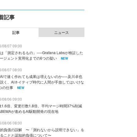
着記事
記事
ニュース
/08/07 09:00
は「測定されるもの」──Grafana Labsが検証した
エージェント実用化までの6つの疑い
NEW
/08/07 08:00
AIで速く作れても成果は増えないのか──及川卓也
説く、AIネイティブ時代に人間が手放してはいけな
つの仕事
NEW
/08/06 09:00
数1.6倍、変更行数1.8倍、平均マージ時間37%削減
ABEMAが進めるAI駆動開発の現在地
/08/06 08:00
的負債の誤解 〜「測れないから説明できない」を
ることと認知的負債について〜