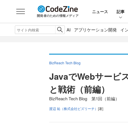
ニュース
記事
開発者のための情報メディア
AI
アプリケーション開発
イ
BizReach Tech Blog
JavaでWebサー
と戦術（前編）
BizReach Tech Blog 第1回（前編）
渡辺 祐（株式会社ビズリーチ）
[著]