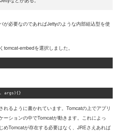
ettyなどがある。
必要なのであればJettyのような内部組込型を使
omcat-embedを選択しました。
.
 args
){}
れるように書かれています。Tomcatの上でアプリ
ーションの中でTomcatが動きます。これによっ
めTomcatが存在する必要はなく、JREさえあれば