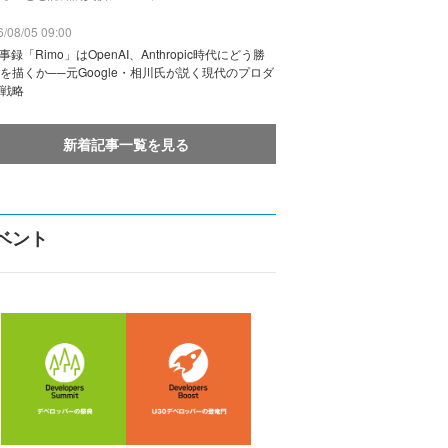
/08/05 09:00
議事録「Rimo」はOpenAI、Anthropic時代にどう勝
を描くか──元Google・相川氏が説く現代のプロダ
戦略
新着記事一覧を見る
ベント