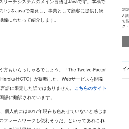
リーチシステムのメイン言語はJavaです。本稿で
2026
1つをJavaで開発し、事業として顧客に提供し続
AI
後編にわたって紹介します。
ち筋
クト
イ
らっしゃるでしょう。「The Twelve-Factor
時のHeroku社CTO）が提唱した、Webサービスを開発
va言語に限定した話ではありません。
こちらのサイト
か国語に翻訳されています。
、個人的には2017年現在も色あせていないと感じま
のフレームワークも便利そうだ」といってあれこれ