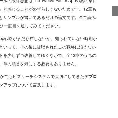
計思想はThe Twelve-Factor Appのあの章に
」と感じることがめずらしくないためです。12章も
とサンプルが書いてあるだけの論文です。全て読み
ぜひ一度目を通してみてください。
r App戦略がまだ存在しないか、知られていない時期か
といって、その後に提唱されたこの戦略に沿えない
トを少しずつ改善してゆくなかで、全12章のうちの
。章の順番を気にする必要もありません。
戦略のなかでもビズリーチシステムで大切にしてきた
デプロ
ンアップ
について言及します。