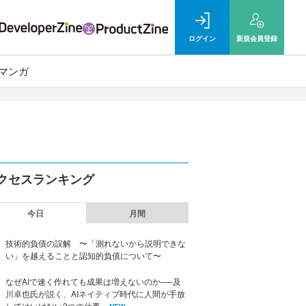
ログイン
新規
会員登録
マンガ
クセスランキング
今日
月間
技術的負債の誤解 〜「測れないから説明できな
い」を越えることと認知的負債について〜
なぜAIで速く作れても成果は増えないのか──及
川卓也氏が説く、AIネイティブ時代に人間が手放
してはいけない2つの仕事