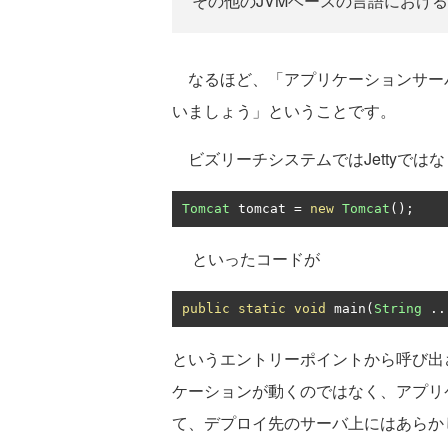
その他のJVMベースの言語におけるJ
なるほど、「アプリケーションサーバが
いましょう」ということです。
ビズリーチシステムではJettyではなくt
Tomcat
 tomcat 
=
new
Tomcat
();
といったコードが
public
static
void
 main
(
String
..
というエントリーポイントから呼び出さ
ケーションが動くのではなく、アプリケ
て、デプロイ先のサーバ上にはあらかじ