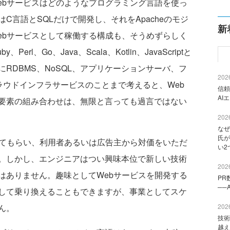
ebサービスはどのようなプログラミング言語を使っ
C言語とSQLだけで開発し、それをApacheのモジ
新
ebサービスとして稼働する構成も、そうめずらしく
l、Go、Java、Scala、Kotlin、JavaScriptと
RDBMS、NoSQL、アプリケーションサーバ、フ
2026
ラウドインフラサービスのことまで考えると、Web
信頼
AI
要素の組み合わせは、無限と言っても過言ではない
2026
なぜ
氏が
てもらい、利用者あるいは広告主から対価をいただ
い2
。しかし、エンジニアはつい興味本位で新しい技術
2026
はありません。趣味としてWebサービスを開発する
PR
──
して乗り換えることもできますが、事業としてスケ
ん。
2026
技術
越え