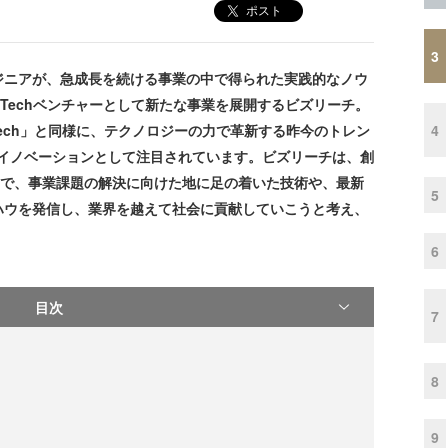
ポスト
3
ニアが、急成長を続ける事業の中で得られた実践的なノウ
RTechベンチャーとして新たな事業を展開するビズリーチ。
4
althTech」と同様に、テクノロジーの力で革新する昨今のトレン
のイノベーションとして注目されています。ビズリーチは、創
中で、事業課題の解決に向けた地に足の着いた技術や、最新
5
ハウを発信し、業界を越えて社会に貢献していこうと考え、
6
目次
7
8
9