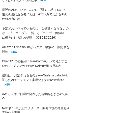
NEW
最近のAIは、なぜこんなに「賢く」感じるの？
進化の裏にあるモノとは #マンガでわかるAIの
仕組み 第2話
予定どおり作っているのに、なぜ良くならないの
か──「アウトプット脳」と「ユーザー価値脳」
に橋をかける3つの設計【CEDEC2026】
Amazon DynamoDBがベクター検索の一般提供を
開始
NEW
ChatGPTの心臓部『Transformer』って何がすご
いの？ #マンガでわかるAIの仕組み 第1話
信頼は「測定されるもの」──Grafana Labsが検
証したAIエージェント実用化までの6つの疑い
NEW
AWS、7月27日週に発表した新機能をまとめて紹
介
Next.js 16.3が正式リリース、開発環境の軽量化や
高速化を実現