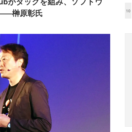
Hubがタッグを組み、ソフトウ
――榊原彰氏
10