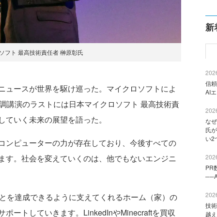
新
ソフト 最高技術責任者 榊原彰氏
2026
信頼
前、大きなニュースが世界を駆け巡った。マイクロソフトによ
AI
、基調講演のラストには日本マイクロソフト 最高技術責
2026
していく未来の展望を語った。
なぜ
氏が
い2
コンピューターの力が存在しており、今後すべての
ます。社会を変えていくのは、他でもないエンジニ
2026
PR
──
2026
ことを達成できるように支えてくれるホーム（家）の
技術
していきます。LinkedInやMinecraftを買収
越え