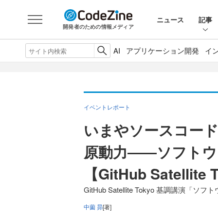
ニュース
記事
開発者のための情報メディア
AI
アプリケーション開発
イ
イベントレポート
いまやソースコー
原動力――ソフトウェ
【GitHub Satellite
GitHub Satellite Tokyo 基調講
中薗 昴
[著]