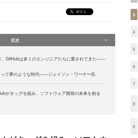
ポスト
3
4
目次
5
年。GitHubは多くのエンジニアたちに愛されてきた――
6
とって夢のような時代――ジェイソン・ワーナー氏
7
tHubがタッグを組み、ソフトウェア開発の未来を創る
8
9