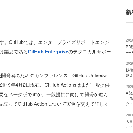
新
2026
す。GitHubでは、エンタープライズサポートエンジ
PR
向け製品である
GitHub Enterprise
のテクニカルサポー
──
2026
技術
開発者のためのカンファレンス、GitHub Universe
越え
019年4月2日現在、GitHub Actionsはまだ一般提供
2026
AI
要なベータ版ですが、一般提供に向けて開発が進ん
ち筋
てGitHub Actionについて実例を交えて詳しく
クト
2026
大量
Co