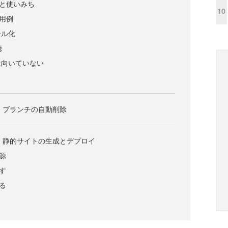
の特徴と使いみち
10
の使用例
ール化
携
は向いていない
実例1 - ブランチの自動削除
実例2 - 静的サイトの生成とデプロイ
報源
探す
作る