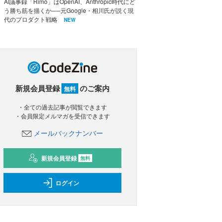
AI議事録「Rimo」はOpenAI、Anthropic時代にど
う勝ち筋を描くか──元Google・相川氏が説く現
代のプロダクト戦略
NEW
新規会員登録
のご案内
無料
・全ての過去記事が閲覧できます
・会員限定メルマガを受信できます
メールバックナンバー
新規会員登録
無料
ログイン