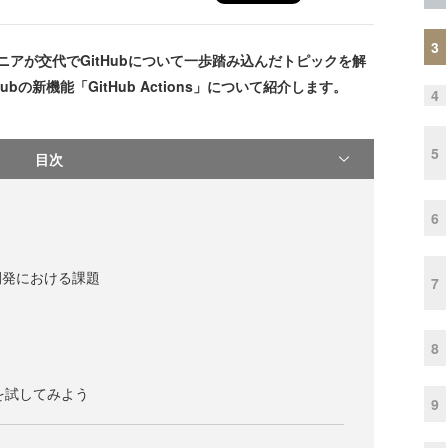
3
ニアが交代でGitHubについて一歩踏み込んだトピックを解
bの新機能「GitHub Actions」について紹介します。
4
5
目次
6
開発における課題
7
8
ldを試してみよう
9