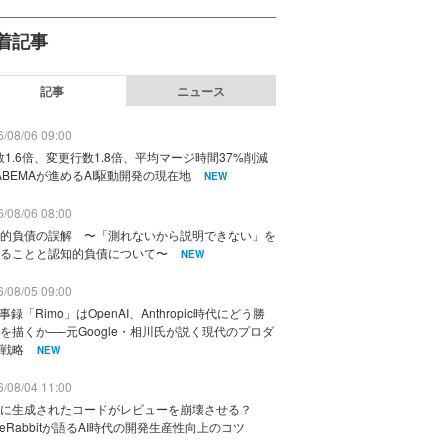
着記事
記事
ニュース
/08/06 09:00
数1.6倍、変更行数1.8倍、平均マージ時間37%削減
ABEMAが進めるAI駆動開発の現在地
NEW
/08/06 08:00
的負債の誤解 〜「測れないから説明できない」を
ることと認知的負債について〜
NEW
/08/05 09:00
議事録「Rimo」はOpenAI、Anthropic時代にどう勝
を描くか──元Google・相川氏が説く現代のプロダ
戦略
NEW
/08/04 11:00
に生成されたコードがレビューを崩壊させる？
deRabbitが語るAI時代の開発生産性向上のコツ