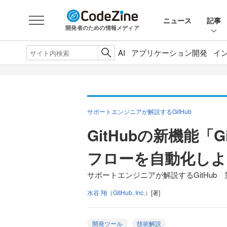
ニュース
記事
開発者のための情報メディア
AI
アプリケーション開発
イ
サポートエンジニアが解説するGitHub
GitHubの新機能「Gi
フローを自動化しよ
サポートエンジニアが解説するGitHub 
水谷 翔（GitHub, Inc.）
[著]
開発ツール
技術解説