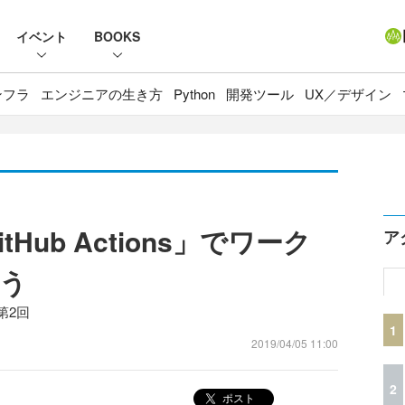
イベント
BOOKS
ンフラ
エンジニアの生き方
Python
開発ツール
UX／デザイン
tHub Actions」でワーク
ア
う
第2回
1
2019/04/05 11:00
2
ポスト