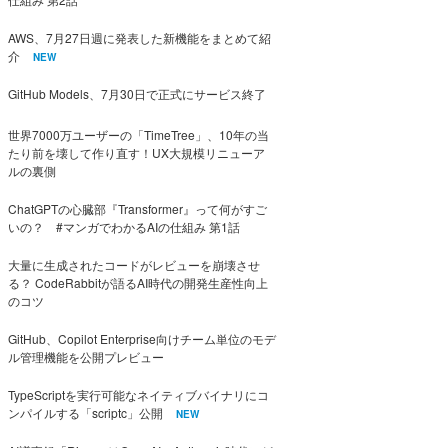
AWS、7月27日週に発表した新機能をまとめて紹
介
NEW
GitHub Models、7月30日で正式にサービス終了
世界7000万ユーザーの「TimeTree」、10年の当
たり前を壊して作り直す！UX大規模リニューア
ルの裏側
ChatGPTの心臓部『Transformer』って何がすご
いの？ #マンガでわかるAIの仕組み 第1話
大量に生成されたコードがレビューを崩壊させ
る？ CodeRabbitが語るAI時代の開発生産性向上
のコツ
GitHub、Copilot Enterprise向けチーム単位のモデ
ル管理機能を公開プレビュー
TypeScriptを実行可能なネイティブバイナリにコ
ンパイルする「scriptc」公開
NEW