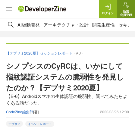
新規
ログイン
会員登録
AI駆動開発
アーキテクチャ・設計
開発生産性
セキュ
【デブサミ2020夏】セッションレポート
（AD）
シノプシスのCyRCは、いかにして
指紋認証システムの脆弱性を発見し
たのか？【デブサミ2020夏】
【B-6】Androidスマホの生体認証の脆弱性、調べてみたらよ
くある話だった。
CodeZine編集部
[著]
2020/08/26 12:00
デブサミ
イベントレポート