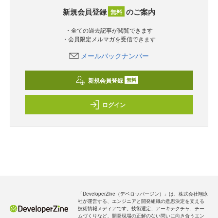
新規会員登録
のご案内
無料
・全ての過去記事が閲覧できます
・会員限定メルマガを受信できます
メールバックナンバー
新規会員登録
無料
ログイン
「DeveloperZine（デベロッパージン）」は、株式会社翔泳
社が運営する、エンジニアと開発組織の意思決定を支える
技術情報メディアです。技術選定、アーキテクチャ、チー
ムづくりなど、開発現場の正解のない問いに向き合うエン