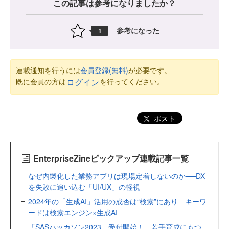
この記事は参考になりましたか？
参考になった
1
連載通知を行うには
会員登録(無料)
が必要です。
既に会員の方は
を行ってください。
ログイン
ポスト
EnterpriseZineピックアップ連載記事一覧
なぜ内製化した業務アプリは現場定着しないのか──DX
を失敗に追い込む「UI/UX」の軽視
2024年の「生成AI」活用の成否は“検索”にあり キーワ
ードは検索エンジン×生成AI
「SASハッカソン2023」受付開始！ 若手育成にもつ