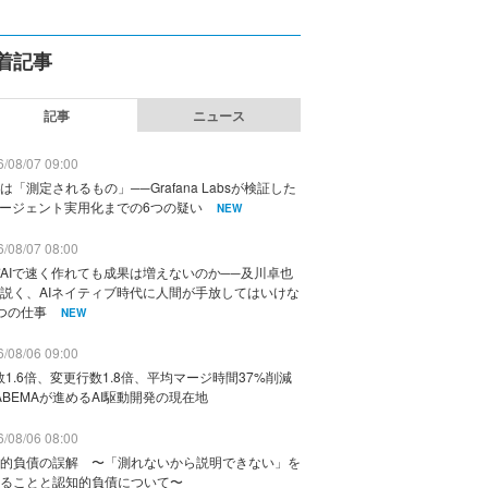
着記事
記事
ニュース
/08/07 09:00
は「測定されるもの」──Grafana Labsが検証した
エージェント実用化までの6つの疑い
NEW
/08/07 08:00
AIで速く作れても成果は増えないのか──及川卓也
説く、AIネイティブ時代に人間が手放してはいけな
つの仕事
NEW
/08/06 09:00
数1.6倍、変更行数1.8倍、平均マージ時間37%削減
ABEMAが進めるAI駆動開発の現在地
/08/06 08:00
的負債の誤解 〜「測れないから説明できない」を
ることと認知的負債について〜