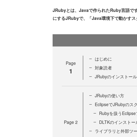
JRubyとは、Javaで作られたRuby言語
にするJRubyで、「Java環境下で動か
はじめに
Page
対象読者
1
JRubyのインストール
JRubyの使い方
EclipseでJRuby
Rubyを扱うEclip
Page
2
DLTKのインストー
ライブラリと外部ツ