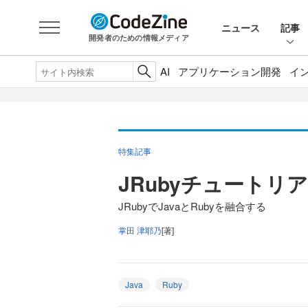
ニュース
記事
開発者のための情報メディア
AI
アプリケーション開発
イ
特集記事
JRubyチュートリ
JRubyでJavaとRubyを融合する
掌田 津耶乃
[著]
Java
Ruby