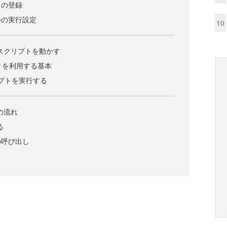
リの登録
ルの実行設定
10
でスクリプトを動かす
ラリを利用する基本
クリプトを実行する
の流れ
る
の呼び出し