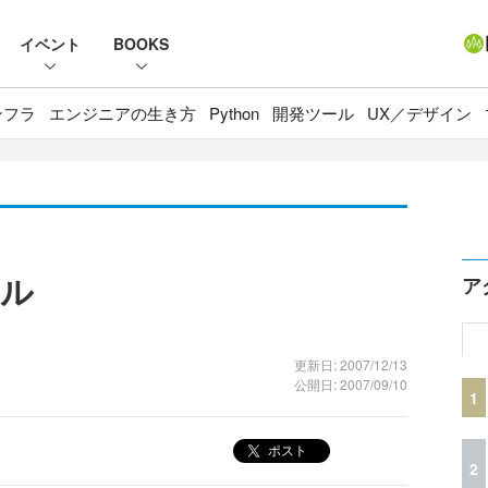
イベント
BOOKS
ンフラ
エンジニアの生き方
Python
開発ツール
UX／デザイン
アル
ア
更新日: 2007/12/13
公開日: 2007/09/10
1
ポスト
2