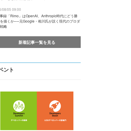
/08/05 09:00
議事録「Rimo」はOpenAI、Anthropic時代にどう勝
を描くか──元Google・相川氏が説く現代のプロダ
戦略
新着記事一覧を見る
ベント