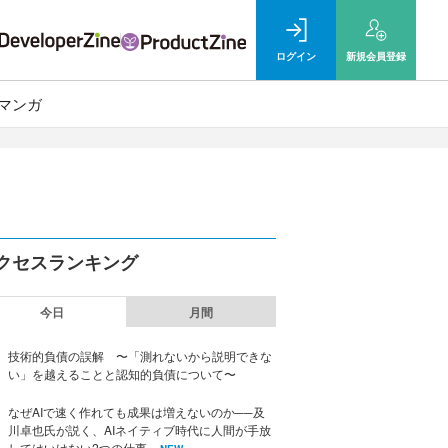
ログイン
新規
会員登録
マンガ
クセスランキング
今日
月間
技術的負債の誤解 〜「測れないから説明できな
い」を越えることと認知的負債について〜
なぜAIで速く作れても成果は増えないのか──及
川卓也氏が説く、AIネイティブ時代に人間が手放
してはいけない2つの仕事