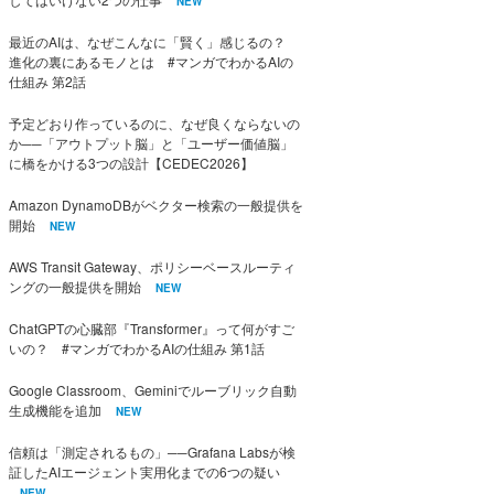
NEW
最近のAIは、なぜこんなに「賢く」感じるの？
進化の裏にあるモノとは #マンガでわかるAIの
仕組み 第2話
予定どおり作っているのに、なぜ良くならないの
か──「アウトプット脳」と「ユーザー価値脳」
に橋をかける3つの設計【CEDEC2026】
Amazon DynamoDBがベクター検索の一般提供を
開始
NEW
AWS Transit Gateway、ポリシーベースルーティ
ングの一般提供を開始
NEW
ChatGPTの心臓部『Transformer』って何がすご
いの？ #マンガでわかるAIの仕組み 第1話
Google Classroom、Geminiでルーブリック自動
生成機能を追加
NEW
信頼は「測定されるもの」──Grafana Labsが検
証したAIエージェント実用化までの6つの疑い
NEW