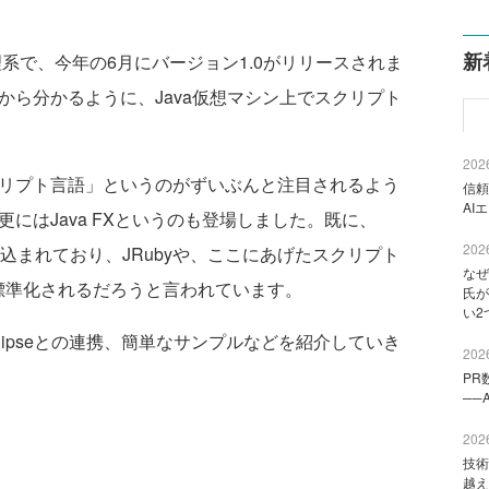
新
処理系で、今年の6月にバージョン1.0がリリースされま
とから分かるように、Java仮想マシン上でスクリプト
2026
クリプト言語」というのがずいぶんと注目されるよう
信頼
AI
n、更にはJava FXというのも登場しました。既に、
2026
ptが組み込まれており、JRubyや、ここにあげたスクリプト
なぜ
7で標準化されるだろうと言われています。
氏が
い2
lipseとの連携、簡単なサンプルなどを紹介していき
2026
PR
──
2026
技術
越え