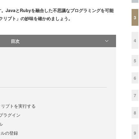
です。JavaとRubyを融合した不思議なプログラミングを可能
3
すスクリプト」の妙味を確かめましょう。
4
目次
5
6
7
のスクリプトを実行する
8
seプラグイン
ル
9
ールの登録