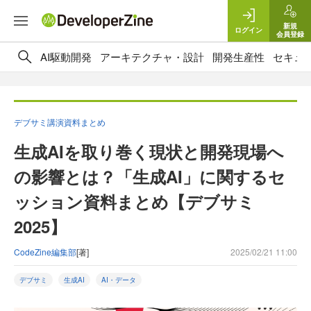
新規
ログイン
会員登録
AI駆動開発
アーキテクチャ・設計
開発生産性
セキュ
デブサミ講演資料まとめ
生成AIを取り巻く現状と開発現場へ
の影響とは？「生成AI」に関するセ
ッション資料まとめ【デブサミ
2025】
CodeZine編集部
[著]
2025/02/21 11:00
デブサミ
生成AI
AI・データ