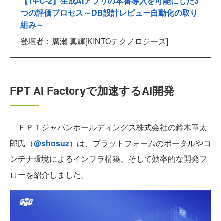
【14-C-2】生成AIアプリの本番導入を可能にした3
つの評価プロセス～DB設計レビュー自動化の取り
組み～
登壇者：廣瀬 真輝[KINTOテクノロジーズ]
FPT AI Factoryで加速するAI開発
ＦＰＴジャパンホールディングス株式会社の鈴木章太
郎氏（
@shosuz
）は、プラットフォームのポータルやコ
ンテナ環境によるインフラ構築、そして効率的な開発フ
ローを紹介しました。