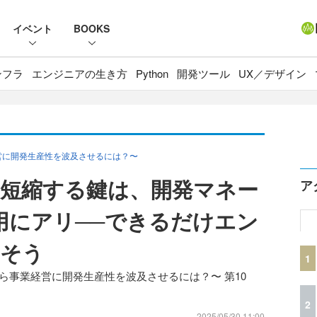
イベント
BOOKS
ンフラ
エンジニアの生き方
Python
開発ツール
UX／デザイン
営に開発生産性を波及させるには？〜
短縮する鍵は、開発マネー
ア
活用にアリ──できるだけエン
らそう
1
ら事業経営に開発生産性を波及させるには？〜 第10
2
2025/05/30 11:00