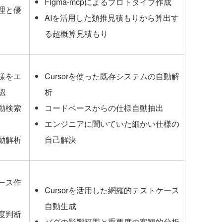
Figma-mcpによるプロトタイプ作成
理と優
AIを活用した類推見積もりから算出す
る超概算見積もり
様をエ
Cursorを使った既存システムの自動解
認
析
動検索
コードベースからの仕様自動抽出
エンジニアに聞いていた細かい仕様の
動解析
自己解決
ース作
Cursorを活用した網羅的テストケース
自動生成
度判断
バグの影響範囲と重要度の客観的分析