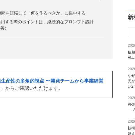
査の時間を短縮して「何を作るべきか」に集中する
新
ールを活用する際のポイントは、継続的なプロンプト設計
改善）
2026
信頼
AI
2026
なぜ
発生産性の多角的視点 〜開発チームから事業経営
氏が
い2
〜
」からご確認いただけます。
2026
PR
──
2026
技術
越え