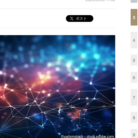
3
ポスト
4
5
6
7
8
9