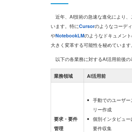
近年、AI技術の急速な進化により、
います。特に
Cursor
のようなコーデ
や
NotebookLM
のようなドキュメント
大きく変革する可能性を秘めています
以下の各業務に対するAI活用前後の
業務領域
AI活用前
手動でのユーザー
リー作成
要求・要件
個別インタビュー
管理
要件収集