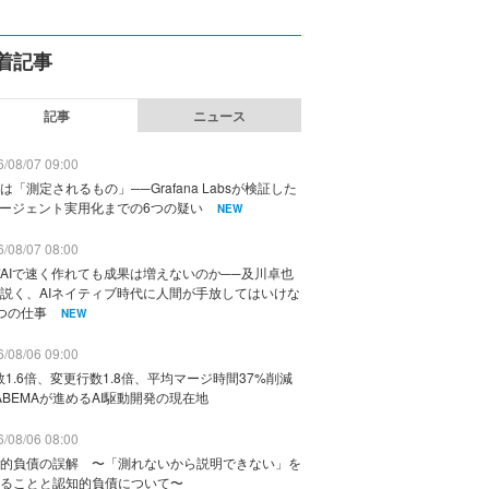
着記事
記事
ニュース
/08/07 09:00
は「測定されるもの」──Grafana Labsが検証した
エージェント実用化までの6つの疑い
NEW
/08/07 08:00
AIで速く作れても成果は増えないのか──及川卓也
説く、AIネイティブ時代に人間が手放してはいけな
つの仕事
NEW
/08/06 09:00
数1.6倍、変更行数1.8倍、平均マージ時間37%削減
ABEMAが進めるAI駆動開発の現在地
/08/06 08:00
的負債の誤解 〜「測れないから説明できない」を
ることと認知的負債について〜