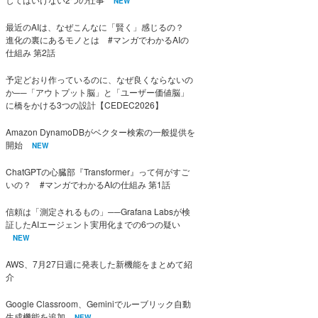
NEW
最近のAIは、なぜこんなに「賢く」感じるの？
進化の裏にあるモノとは #マンガでわかるAIの
仕組み 第2話
予定どおり作っているのに、なぜ良くならないの
か──「アウトプット脳」と「ユーザー価値脳」
に橋をかける3つの設計【CEDEC2026】
Amazon DynamoDBがベクター検索の一般提供を
開始
NEW
ChatGPTの心臓部『Transformer』って何がすご
いの？ #マンガでわかるAIの仕組み 第1話
信頼は「測定されるもの」──Grafana Labsが検
証したAIエージェント実用化までの6つの疑い
NEW
AWS、7月27日週に発表した新機能をまとめて紹
介
Google Classroom、Geminiでルーブリック自動
生成機能を追加
NEW