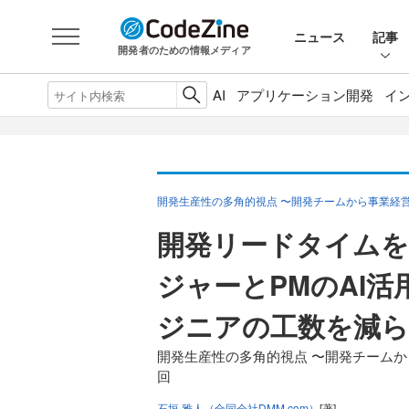
ニュース
記事
開発者のための情報メディア
AI
アプリケーション開発
イ
開発生産性の多角的視点 〜開発チームから事業経
開発リードタイムを
ジャーとPMのAI
ジニアの工数を減
開発生産性の多角的視点 〜開発チームか
回
石垣 雅人（合同会社DMM.com）
[著]