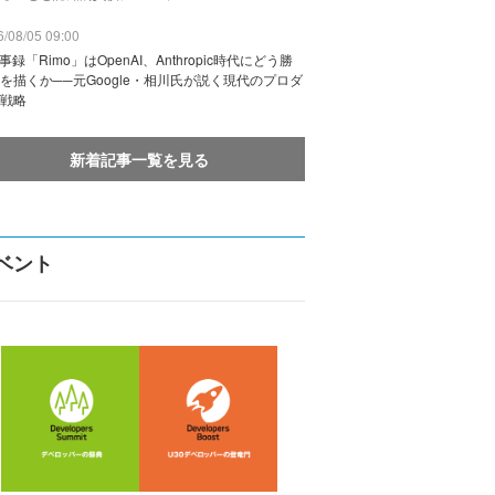
/08/05 09:00
議事録「Rimo」はOpenAI、Anthropic時代にどう勝
を描くか──元Google・相川氏が説く現代のプロダ
戦略
新着記事一覧を見る
ベント