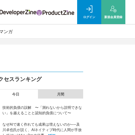
ログイン
新規
会員登録
マンガ
クセスランキング
今日
月間
技術的負債の誤解 〜「測れないから説明できな
い」を越えることと認知的負債について〜
なぜAIで速く作れても成果は増えないのか──及
川卓也氏が説く、AIネイティブ時代に人間が手放
してはいけない2つの仕事