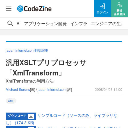
新規
ログイン
会員登録
AI
アプリケーション開発
インフラ
エンジニアの生き
japan.internet.com翻訳記事
汎用XSLTプリプロセッサ
「XmlTransform」
XmlTransformの利用方法
Michael Sorens
[著] /
japan.internet.com
[訳]
2008/04/03 14:00
XML
サンプルコード（ソースのみ、ライブラリな
ダウンロード
し） (174.3 KB)