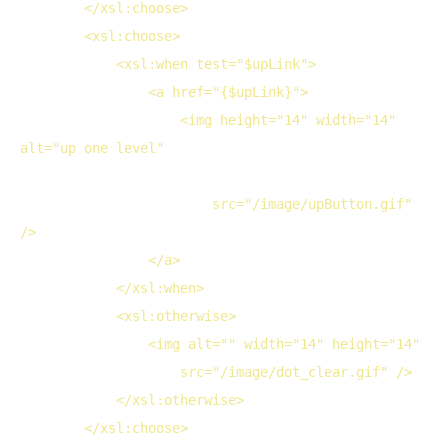
</
xsl:choose
>
<
xsl:choose
>
<
xsl:when
test
="$upLink">
<
a
href
="{$upLink}">
<
img
height
="14" 
width
="14" 
alt
="up one level"

src
="/image/upButton.gif" 
/>
</
a
>
</
xsl:when
>
<
xsl:otherwise
>
<
img
alt
="" 
width
="14" 
height
="14"

src
="/image/dot_clear.gif" />
</
xsl:otherwise
>
</
xsl:choose
>