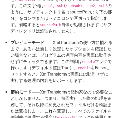
す。この文字列は
の
sub1, sub1/subsub1, sub2, sub3
ように、サブディレクトリ名（sourcePathより下の部
分）をコンマまたはセミコロンで区切って指定しま
す。省略すると
自体が処理されます（サブ
sourcePath
ディレクトリは処理されません）。
プレビューモード
――XmlTransformの使い方に慣れる
まで、あるいは新しく設定したオプションを確認した
い場合などは、プログラムの処理内容を実際に動作さ
せずにチェックできます。この制御は
フラグで
enable
行います（デフォルト値はTrue）。
をFalseに
enable
セットすると、XmlTransformは実際には動作せずに、
実行する処理の内容をレポートします。
節約モード
――XmlTransformは節約家なので必要なこ
としかしません。つまり、前回実行した際の処理を追
跡して、それ以降に変更されたファイルだけを検証ま
たは変換します。これを変更し、すべてのファイルを
強制的に処理する場合は
フラグを使用しま
processAll