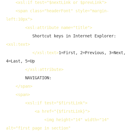
<
xsl:if
test
="$nextLink or $prevLink">
<
span
class
="headerFont" 
style
="margin-
left:10px">
<
xsl:attribute
name
="title">
           Shortcut keys in Internet Explorer:
<
xsl:text
>
</
xsl:text
>
1=First, 2=Previous, 3=Next, 
4=Last, 5=Up

</
xsl:attribute
>
        NAVIGATION:

</
span
>
<
span
>
<
xsl:if
test
="$firstLink">
<
a
href
="{$firstLink}">
<
img
height
="14" 
width
="14" 
alt
="first page in section"
