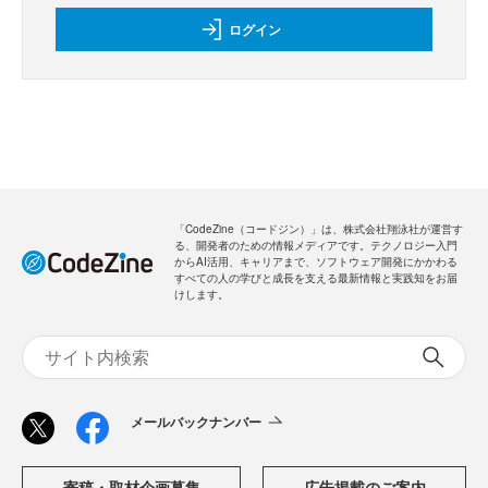
ログイン
「CodeZine（コードジン）」は、株式会社翔泳社が運営す
る、開発者のための情報メディアです。テクノロジー入門
からAI活用、キャリアまで、ソフトウェア開発にかかわる
すべての人の学びと成長を支える最新情報と実践知をお届
けします。
メールバックナンバー
寄稿・取材企画募集
広告掲載のご案内