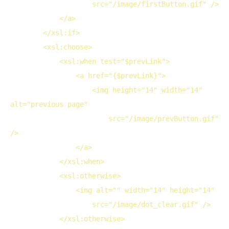
src
="/image/firstButton.gif" />
</
a
>
</
xsl:if
>
<
xsl:choose
>
<
xsl:when
test
="$prevLink">
<
a
href
="{$prevLink}">
<
img
height
="14" 
width
="14" 
alt
="previous page"

src
="/image/prevButton.gif" 
/>
</
a
>
</
xsl:when
>
<
xsl:otherwise
>
<
img
alt
="" 
width
="14" 
height
="14"

src
="/image/dot_clear.gif" />
</
xsl:otherwise
>