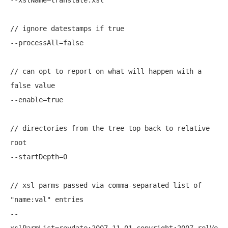
// ignore datestamps if true

--processAll=false

// can opt to report on what will happen with a 
false value

--enable=true

// directories from the tree top back to relative 
root

--startDepth=0

// xsl parms passed via comma-separated list of 
"name:val" entries

--
xslParmList=revdate:2007.11.01,copyright:2007,relVe