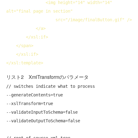
<
img
height
="14" 
width
="14" 
alt
="final page in section"

src
="/image/finalButton.gif" />
</
a
>
</
xsl:if
>
</
span
>
</
xsl:if
>
</
xsl:template
>
リスト2 XmlTransformのパラメータ
// switches indicate what to process

--generateContents=true

--xslTransform=true

--validateInputToSchema=false

--validateOutputToSchema=false

// root of source xml tree
