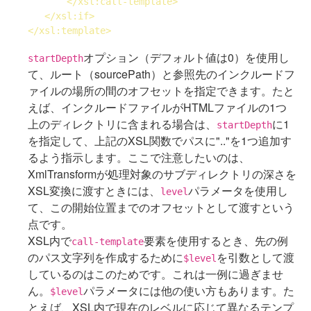
</
xsl:call-template
>
</
xsl:if
>
</
xsl:template
>
オプション（デフォルト値は0）を使用し
startDepth
て、ルート（sourcePath）と参照先のインクルードフ
ァイルの場所の間のオフセットを指定できます。たと
えば、インクルードファイルがHTMLファイルの1つ
上のディレクトリに含まれる場合は、
に1
startDepth
を指定して、上記のXSL関数でパスに".."を1つ追加す
るよう指示します。ここで注意したいのは、
XmlTransformが処理対象のサブディレクトリの深さを
XSL変換に渡すときには、
パラメータを使用し
level
て、この開始位置までのオフセットとして渡すという
点です。
XSL内で
要素を使用するとき、先の例
call-template
のパス文字列を作成するために
を引数として渡
$level
しているのはこのためです。これは一例に過ぎませ
ん。
パラメータには他の使い方もあります。た
$level
とえば、XSL内で現在のレベルに応じて異なるテンプ