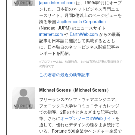
japan.internet.com
は、1999年9月にオープ
ンした、日本初のネットビジネス専門ニュ
ースサイト。月間2億以上のページビューを
誇る米国
Jupitermedia Corporation
(Nasdaq: JUPM) のニュースサイト
internet.com
や
EarthWeb.com
からの最新
記事を日本語に翻訳して掲載するととも
に、日本独自のネットビジネス関連記事や
レポートを配信。
※プロフィールは、執筆時点、または直近の記事の寄稿時点で
の内容です
この著者の最近の執筆記事
Michael Sorens（Michael Sorens）
フリーランスのソフトウェアエンジニア。
フェニックス大学やコミュニティカレッジ
での指導、2冊の本とさまざまな記事の執
筆、さらに
オープンソースのWebサイト
を
通して、優れたデザインの種をまき続けて
いる。Fortune 500企業やベンチャー企業で