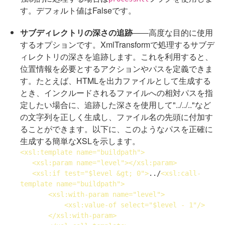
す。デフォルト値はFalseです。
サブディレクトリの深さの追跡
――高度な目的に使用
するオプションです。XmlTransformで処理するサブデ
ィレクトリの深さを追跡します。これを利用すると、
位置情報を必要とするアクションやパスを定義できま
す。たとえば、HTMLを出力ファイルとして生成する
とき、インクルードされるファイルへの相対パスを指
定したい場合に、追跡した深さを使用して"../../.."など
の文字列を正しく生成し、ファイル名の先頭に付加す
ることができます。以下に、このようなパスを正確に
生成する簡単なXSLを示します。
<
xsl:template
name
="buildpath">
<
xsl:param
name
="level">
</
xsl:param
>
<
xsl:if
test
="$level &gt; 0">
../
<
xsl:call-
template
name
="buildpath">
<
xsl:with-param
name
="level">
<
xsl:value-of
select
="$level - 1"/>
</
xsl:with-param
>