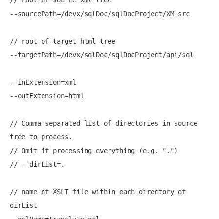
--sourcePath=/devx/sqlDoc/sqlDocProject/XMLsrc

// root of target html tree

--targetPath=/devx/sqlDoc/sqlDocProject/api/sql

--inExtension=xml

--outExtension=html

// Comma-separated list of directories in source 
tree to process.

// Omit if processing everything (e.g. ".")

// --dirList=.

// name of XSLT file within each directory of 
dirList

--xslName=translate.xsl
