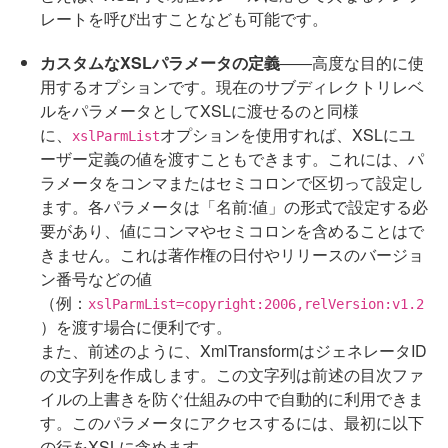
レートを呼び出すことなども可能です。
カスタムなXSLパラメータの定義
――高度な目的に使
用するオプションです。現在のサブディレクトリレベ
ルをパラメータとしてXSLに渡せるのと同様
に、
オプションを使用すれば、XSLにユ
xslParmList
ーザー定義の値を渡すこともできます。これには、パ
ラメータをコンマまたはセミコロンで区切って設定し
ます。各パラメータは「名前:値」の形式で設定する必
要があり、値にコンマやセミコロンを含めることはで
きません。これは著作権の日付やリリースのバージョ
ン番号などの値
（例：
xslParmList=copyright:2006,relVersion:v1.2
）を渡す場合に便利です。
また、前述のように、XmlTransformはジェネレータID
の文字列を作成します。この文字列は前述の目次ファ
イルの上書きを防ぐ仕組みの中で自動的に利用できま
す。このパラメータにアクセスするには、最初に以下
の行をXSLに含めます。