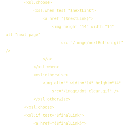
<
xsl:choose
>
<
xsl:when
test
="$nextLink">
<
a
href
="{$nextLink}">
<
img
height
="14" 
width
="14" 
alt
="next page"

src
="/image/nextButton.gif" 
/>
</
a
>
</
xsl:when
>
<
xsl:otherwise
>
<
img
alt
="" 
width
="14" 
height
="14"

src
="/image/dot_clear.gif" />
</
xsl:otherwise
>
</
xsl:choose
>
<
xsl:if
test
="$finalLink">
<
a
href
="{$finalLink}">