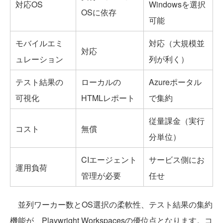
対応OS
Windowsを選択
OSに依存
可能
モバイルエミ
対応（大規模並
対応
ュレーション
列が利く）
テスト結果の
ローカルの
Azureポータル
可視化
HTMLレポート
で集約
従量課金（実行
コスト
無償
分単位）
CIエージェント
サービス側にお
運用負荷
管理が必要
任せ
並列ワーカー数とOS選択の柔軟性、テスト結果の集約
機能が、Playwright Workspacesの優位点となります。コ