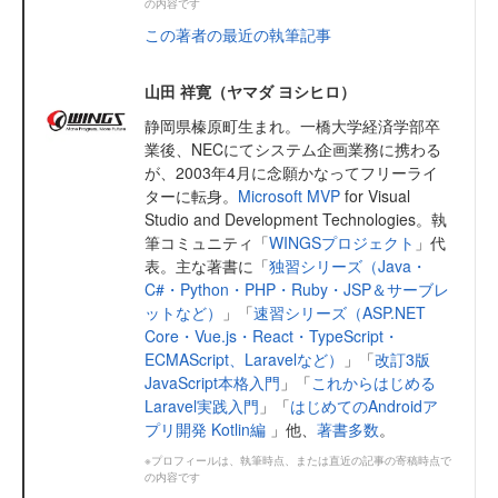
の内容です
この著者の最近の執筆記事
山田 祥寛（ヤマダ ヨシヒロ）
静岡県榛原町生まれ。一橋大学経済学部卒
業後、NECにてシステム企画業務に携わる
が、2003年4月に念願かなってフリーライ
ターに転身。
Microsoft MVP
for Visual
Studio and Development Technologies。執
筆コミュニティ「
WINGSプロジェクト
」代
表。主な著書に「
独習シリーズ（Java・
C#・Python・PHP・Ruby・JSP＆サーブレ
ットなど）
」「
速習シリーズ（ASP.NET
Core・Vue.js・React・TypeScript・
ECMAScript、Laravelなど）
」「
改訂3版
JavaScript本格入門
」「
これからはじめる
Laravel実践入門
」「
はじめてのAndroidア
プリ開発 Kotlin編
」他、
著書多数
。
※プロフィールは、執筆時点、または直近の記事の寄稿時点で
の内容です