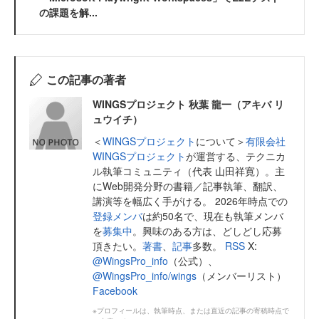
の課題を解...
この記事の著者
WINGSプロジェクト 秋葉 龍一（アキバ リ
ュウイチ）
＜
WINGSプロジェクト
について＞
有限会社
WINGSプロジェクト
が運営する、テクニカ
ル執筆コミュニティ（代表 山田祥寛）。主
にWeb開発分野の書籍／記事執筆、翻訳、
講演等を幅広く手がける。 2026年時点での
登録メンバ
は約50名で、現在も執筆メンバ
を
募集中
。興味のある方は、どしどし応募
頂きたい。
著書
、
記事
多数。
RSS
X:
@WingsPro_info
（公式）、
@WingsPro_info/wings
（メンバーリスト）
Facebook
※プロフィールは、執筆時点、または直近の記事の寄稿時点で