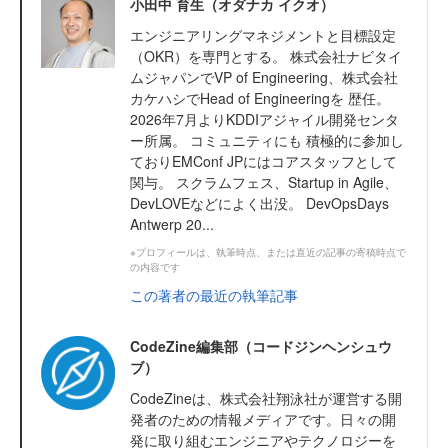
小田中 育生（オダナカ イクオ）
エンジニアリングマネジメントと目標設定
（OKR）を専門とする。 株式会社ナビタイ
ムジャパンでVP of Engineering、株式会社
カケハシでHead of Engineeringを 歴任。
2026年7月よりKDDIアジャイル開発センタ
ー所属。 コミュニティにも 積極的に参加し
ておりEMConf JPにはコアスタッフとして
関与。 スクラムフェス、Startup in Agile、
DevLOVEなどによく出没。 DevOpsDays
Antwerp 20...
※プロフィールは、執筆時点、または直近の記事の寄稿時点で
の内容です
この著者の最近の執筆記事
CodeZine編集部（コードジンヘンシュウ
ブ）
CodeZineは、株式会社翔泳社が運営する開
発者のための情報メディアです。日々の開
発に取り組むエンジニアやテクノロジーを