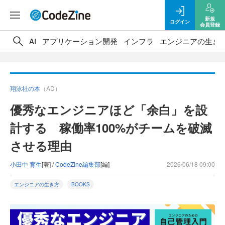
新規
ログイン
会員登録
AI
アプリケーション開発
インフラ
エンジニアの生き
翔泳社の本
（AD）
優秀なエンジニアほど「余白」を設
計する 稼働率100%がチームを破滅
させる理由
小田中 育生
[著] /
CodeZine編集部
[編]
2026/06/18 09:00
エンジニアの生き方
BOOKS