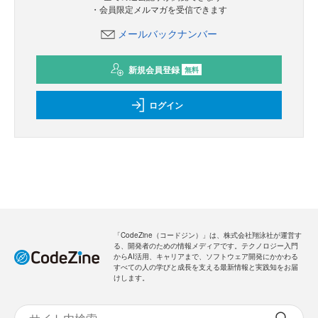
・会員限定メルマガを受信できます
メールバックナンバー
新規会員登録
無料
ログイン
「CodeZine（コードジン）」は、株式会社翔泳社が運営す
る、開発者のための情報メディアです。テクノロジー入門
からAI活用、キャリアまで、ソフトウェア開発にかかわる
すべての人の学びと成長を支える最新情報と実践知をお届
けします。