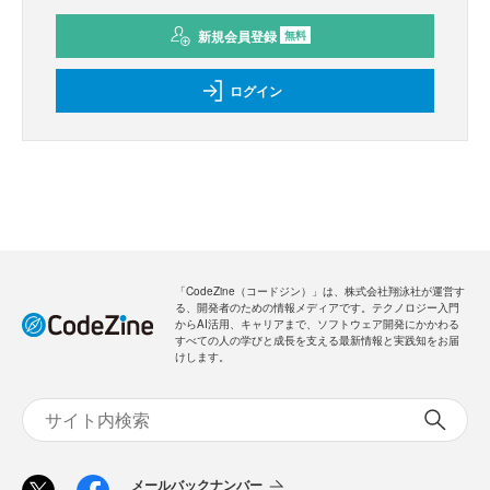
新規会員登録
無料
ログイン
「CodeZine（コードジン）」は、株式会社翔泳社が運営す
る、開発者のための情報メディアです。テクノロジー入門
からAI活用、キャリアまで、ソフトウェア開発にかかわる
すべての人の学びと成長を支える最新情報と実践知をお届
けします。
メールバックナンバー