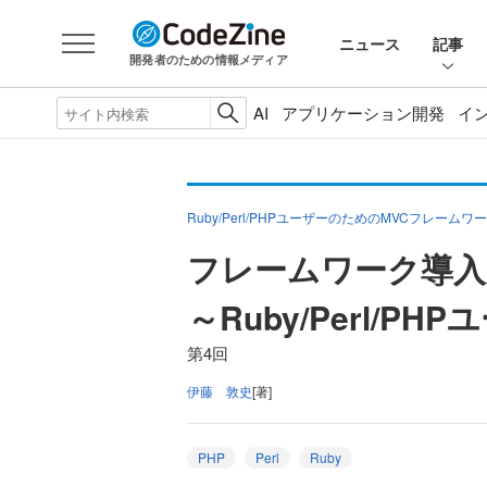
ニュース
記事
開発者のための情報メディア
AI
アプリケーション開発
イ
Ruby/Perl/PHPユーザーのためのMVCフレームワ
フレームワーク導入
～Ruby/Perl/
第4回
伊藤 敦史
[著]
PHP
Perl
Ruby