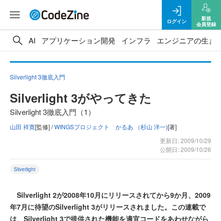
新規
ログイン
会員登録
AI
アプリケーション開発
インフラ
エンジニアの生き
Silverlight 3徹底入門
Silverlight 3がやってきた
Silverlight 3徹底入門（1）
山田 祥寛
[監修] /
WINGSプロジェクト かるあ （杉山 洋一)
[著]
更新日: 2009/10/29
公開日: 2009/10/26
Silverlight
Silverlight 2が2008年10月にリリースされてから9か月、2009
年7月に待望のSilverlight 3がリリースされました。この連載で
は、Silverlight 3で提供された機能を適宜コードをあわせながら