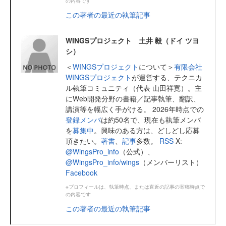
の内容です
この著者の最近の執筆記事
WINGSプロジェクト 土井 毅（ドイ ツヨ
シ）
＜
WINGSプロジェクト
について＞
有限会社
WINGSプロジェクト
が運営する、テクニカ
ル執筆コミュニティ（代表 山田祥寛）。主
にWeb開発分野の書籍／記事執筆、翻訳、
講演等を幅広く手がける。 2026年時点での
登録メンバ
は約50名で、現在も執筆メンバ
を
募集中
。興味のある方は、どしどし応募
頂きたい。
著書
、
記事
多数。
RSS
X:
@WingsPro_info
（公式）、
@WingsPro_info/wings
（メンバーリスト）
Facebook
※プロフィールは、執筆時点、または直近の記事の寄稿時点で
の内容です
この著者の最近の執筆記事