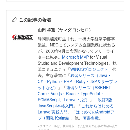
この記事の著者
山田 祥寛（ヤマダ ヨシヒロ）
静岡県榛原町生まれ。一橋大学経済学部卒
業後、NECにてシステム企画業務に携わる
が、2003年4月に念願かなってフリーライ
ターに転身。
Microsoft MVP
for Visual
Studio and Development Technologies。執
筆コミュニティ「
WINGSプロジェクト
」代
表。主な著書に「
独習シリーズ（Java・
C#・Python・PHP・Ruby・JSP＆サーブレ
ットなど）
」「
速習シリーズ（ASP.NET
Core・Vue.js・React・TypeScript・
ECMAScript、Laravelなど）
」「
改訂3版
JavaScript本格入門
」「
これからはじめる
Laravel実践入門
」「
はじめてのAndroidア
プリ開発 Kotlin編
」他、
著書多数
。
※プロフィールは、執筆時点、または直近の記事の寄稿時点で