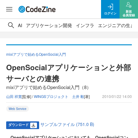
新規
ログイン
会員登録
AI
アプリケーション開発
インフラ
エンジニアの生き
mixiアプリで始めるOpenSocial入門
OpenSocialアプリケーションと外部
サーバとの連携
mixiアプリで始めるOpenSocial入門（8）
山田 祥寛
[監修] /
WINGSプロジェクト 土井 毅
[著]
2010/01/22 14:00
Web Service
サンプルファイル (751.0 B)
ダウンロード
OpenSocialアプリケーションにおいても、OpenSocialコン