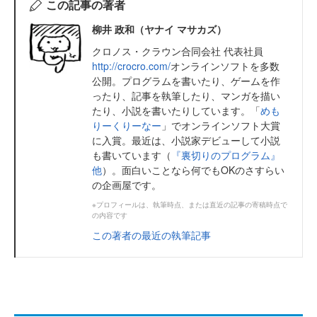
この記事の著者
柳井 政和（ヤナイ マサカズ）
クロノス・クラウン合同会社 代表社員
http://crocro.com/
オンラインソフトを多数
公開。プログラムを書いたり、ゲームを作
ったり、記事を執筆したり、マンガを描い
たり、小説を書いたりしています。「
めも
りーくりーなー
」でオンラインソフト大賞
に入賞。最近は、小説家デビューして小説
も書いています（
『裏切りのプログラム』
他
）。面白いことなら何でもOKのさすらい
の企画屋です。
※プロフィールは、執筆時点、または直近の記事の寄稿時点で
の内容です
この著者の最近の執筆記事