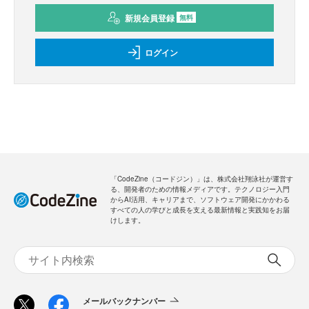
新規会員登録
無料
ログイン
「CodeZine（コードジン）」は、株式会社翔泳社が運営す
る、開発者のための情報メディアです。テクノロジー入門
からAI活用、キャリアまで、ソフトウェア開発にかかわる
すべての人の学びと成長を支える最新情報と実践知をお届
けします。
メールバックナンバー