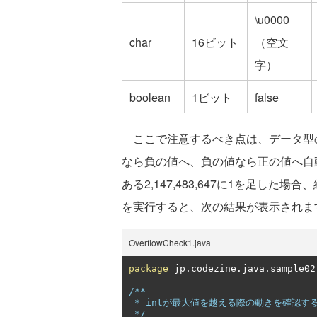
\u0000
char
16ビット
（空文
字）
boolean
1ビット
false
ここで注意するべき点は、データ型
なら負の値へ、負の値なら正の値へ自動
ある2,147,483,647に1を足した場合
を実行すると、次の結果が表示されま
OverflowCheck1.java
package
 jp
.
codezine
.
java
.
sample02
/**

 * intが最大値を越える際の動きを確認するクラス。

 */