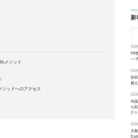
新
ス
2026
PR
──
taticメソッド
2026
技術
ド
越え
変数やメソッドへのアクセス
2026
AI
ち筋
クト
2026
大量
Co