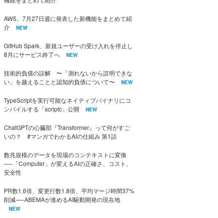
AWS、7月27日週に発表した新機能をまとめて紹
介
NEW
GitHub Spark、新規ユーザーの受け入れを停止し
8月にサービス終了へ
NEW
技術的負債の誤解 〜「測れないから説明できな
い」を越えることと認知的負債について〜
NEW
TypeScriptを実行可能なネイティブバイナリにコ
ンパイルする「scriptc」公開
NEW
ChatGPTの心臓部『Transformer』って何がすご
いの？ #マンガでわかるAIの仕組み 第1話
数兆規模のデータを現場のコンテキストに変換
──「Computer」が変えるAIの正確さ、コスト、
安全性
PR数1.6倍、変更行数1.8倍、平均マージ時間37%
削減──ABEMAが進めるAI駆動開発の現在地
NEW