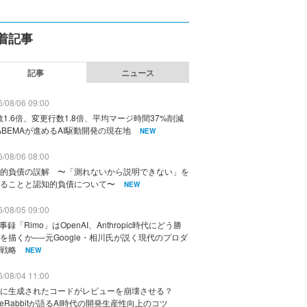
着記事
記事
ニュース
/08/06 09:00
数1.6倍、変更行数1.8倍、平均マージ時間37%削減
ABEMAが進めるAI駆動開発の現在地
NEW
/08/06 08:00
的負債の誤解 〜「測れないから説明できない」を
ることと認知的負債について〜
NEW
/08/05 09:00
議事録「Rimo」はOpenAI、Anthropic時代にどう勝
を描くか──元Google・相川氏が説く現代のプロダ
戦略
NEW
/08/04 11:00
に生成されたコードがレビューを崩壊させる？
deRabbitが語るAI時代の開発生産性向上のコツ