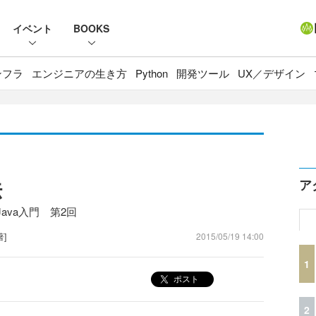
イベント
BOOKS
ンフラ
エンジニアの生き方
Python
開発ツール
UX／デザイン
法
ア
va入門 第2回
著]
2015/05/19 14:00
1
ポスト
2