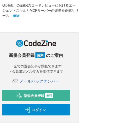
GitHub、Copilotのコードレビューにおけるエー
ジェントスキルとMCPサーバーの連携を正式リリ
ース
NEW
新規会員登録
のご案内
無料
・全ての過去記事が閲覧できます
・会員限定メルマガを受信できます
メールバックナンバー
新規会員登録
無料
ログイン