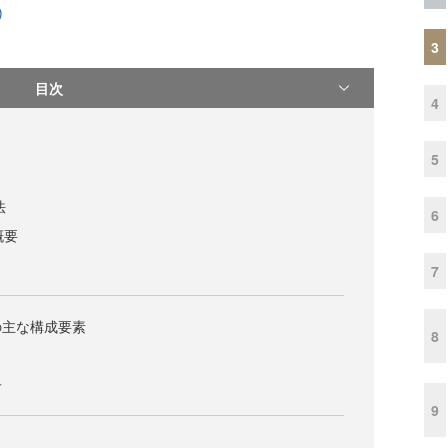
)
3
目次
4
5
法
6
概要
7
ドの主な構成要素
8
子
9