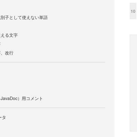
10
の識別子として使えない単語
て使える文字
字
字、改行
ト
（JavaDoc）用コメント
ータ