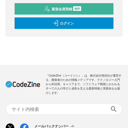
新規会員登録
無料
ログイン
「CodeZine（コードジン）」は、株式会社翔泳社が運営す
る、開発者のための情報メディアです。テクノロジー入門
からAI活用、キャリアまで、ソフトウェア開発にかかわる
すべての人の学びと成長を支える最新情報と実践知をお届
けします。
メールバックナンバー