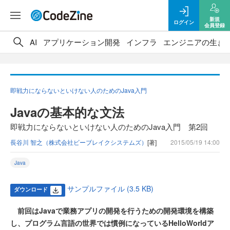
新規
ログイン
会員登録
AI
アプリケーション開発
インフラ
エンジニアの生き
即戦力にならないといけない人のためのJava入門
Javaの基本的な文法
即戦力にならないといけない人のためのJava入門 第2回
長谷川 智之（株式会社ビーブレイクシステムズ）
[著]
2015/05/19 14:00
Java
サンプルファイル (3.5 KB)
ダウンロード
前回はJavaで業務アプリの開発を行うための開発環境を構築
し、プログラム言語の世界では慣例になっているHelloWorldア