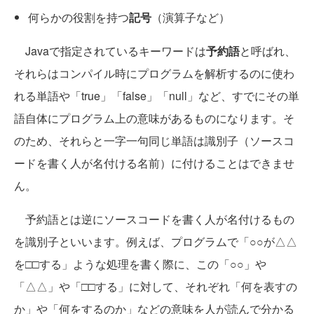
何らかの役割を持つ
記号
（演算子など）
Javaで指定されているキーワードは
予約語
と呼ばれ、
それらはコンパイル時にプログラムを解析するのに使わ
れる単語や「true」「false」「null」など、すでにその単
語自体にプログラム上の意味があるものになります。そ
のため、それらと一字一句同じ単語は識別子（ソースコ
ードを書く人が名付ける名前）に付けることはできませ
ん。
予約語とは逆にソースコードを書く人が名付けるもの
を識別子といいます。例えば、プログラムで「○○が△△
を□□する」ような処理を書く際に、この「○○」や
「△△」や「□□する」に対して、それぞれ「何を表すの
か」や「何をするのか」などの意味を人が読んで分かる