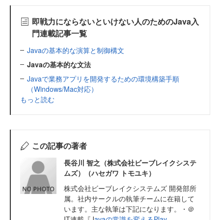
即戦力にならないといけない人のためのJava入
門連載記事一覧
Javaの基本的な演算と制御構文
Javaの基本的な文法
Javaで業務アプリを開発するための環境構築手順
（Windows/Mac対応）
もっと読む
この記事の著者
長谷川 智之（株式会社ビーブレイクシステ
ムズ）（ハセガワ トモユキ）
株式会社ビーブレイクシステムズ 開発部所
属。社内サークルの執筆チームに在籍して
います。主な執筆は下記になります。・＠
IT連載『J
avaの常識を変えるPlay