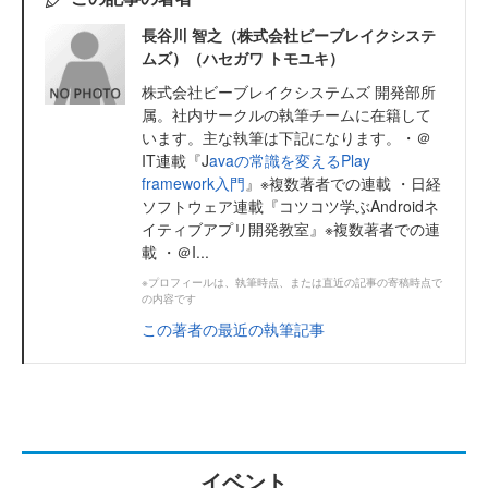
長谷川 智之（株式会社ビーブレイクシステ
ムズ）（ハセガワ トモユキ）
株式会社ビーブレイクシステムズ 開発部所
属。社内サークルの執筆チームに在籍して
います。主な執筆は下記になります。・＠
IT連載『J
avaの常識を変えるPlay
framework入門
』※複数著者での連載 ・日経
ソフトウェア連載『コツコツ学ぶAndroidネ
イティブアプリ開発教室』※複数著者での連
載 ・＠I...
※プロフィールは、執筆時点、または直近の記事の寄稿時点で
の内容です
この著者の最近の執筆記事
イベント